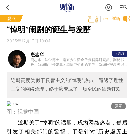
观点
试听
T中
“悼明”闹剧的诞生与发酵
2025年12月17日 10:04
+关注
燕志华
燕志华，法学博士，南京大学紫金传媒智库研究员、副秘书
长。新华报业传媒集团舆情中心创始主任，新华日报高级记
者。江苏省公共关系协会副会长，兼学术委员会主任、首席
舆情专家。南京大学新传院行业导师，中国社科院舆情实验
室舆情委员会委员。中国多个城市舆情顾问，多所大学兼职
近期高度类似于反智主义的“悼明”热点，遭遇了理性
教授，多家央企国企的舆情顾问，拥有数百场舆情应对和危
主义的网络治理，终于演变成了一场全民的话题狂欢
机管理的讲座和咨询经历。
原图
图：视觉中国
近期关于“悼明”的话题，成为网络热点，然后
引发了相关部门的警惕，于是针对“历史虚无主