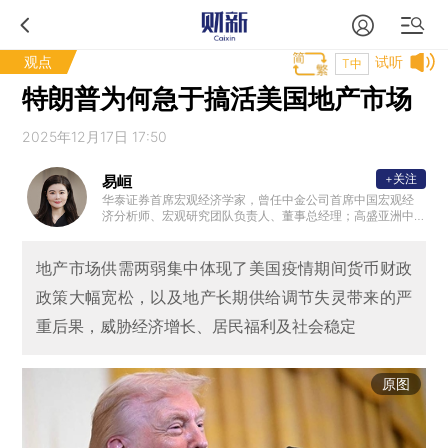
观点
试听
T中
特朗普为何急于搞活美国地产市场
2025年12月17日 17:50
+关注
易峘
华泰证券首席宏观经济学家，曾任中金公司首席中国宏观经
济分析师、宏观研究团队负责人、董事总经理；高盛亚洲中
国与亚洲经济学家。另外，曾供职美联储波士顿分行，并曾
在基金管理行业有多年实操经验。
地产市场供需两弱集中体现了美国疫情期间货币财政
政策大幅宽松，以及地产长期供给调节失灵带来的严
重后果，威胁经济增长、居民福利及社会稳定
原图