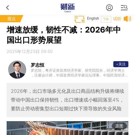
观点
English
试听
T中
增速放缓，韧性不减：2026年中
国出口形势展望
2025年12月23日 09:50
+关注
罗志恒
罗志恒，粤开证券首席经济学家、研究院院长，经济学博士
，注册会计师，中国首席经济学家论坛理事、中国民营经济
研究会理事，中国人民大学财税研究所兼职研究员，清华大
学金融安全研究中心兼职研究员，曾获新财富宏观经济最佳
分析师。2023年7月受邀参加总理主持的经济形势专家座谈
2026年，出口市场多元化及出口商品结构升级将继续
会并做发言。主要研究方向：宏观经济、财政理论与政策。
带动中国出口保持韧性，出口增速或小幅回落至4%，
要防止劳动密集型出口短期过快下滑导致的失业风险
原图