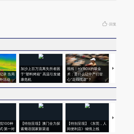
·
回复
加沙上百万流离失所者困
视线｜HYROX的吸金
马航飞行员
纪录 当局
于“塑料烤箱” 高温引发健
术：是什么让中产们甘
粒摇头丸 尿
外活动
康危机
心“花钱找虐”？
毒品
【推广】走
找100种
【特别呈现】澳门全力探
【特别呈现】《东莞，人
会，让数智科
式·第一对
索葡语国家新渠道
间便利店》倾情上线
业