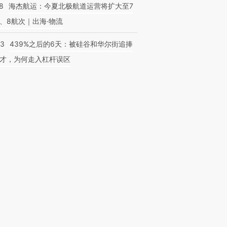
8
海杰航运：今夏北极航道运营将扩大至7
、8航次｜出海·物流
53
439%之后的6天：被硅谷和华尔街追捧
才，为何走入杠杆误区