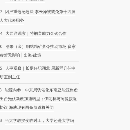
07
因严重违纪违法 李云泽被罢免第十四届
人大代表职务
44
大西洋观察｜特朗普助力金砖合作
40
刚果（金）铜钴精矿禁令扰动市场 多家
称暂无影响 | 出海·政策
25
人事观察｜长期任职湖北 周新群升任中
研室副主任
3
能源内参｜中东局势催化东南亚能源焦虑
出台光伏新政加速转型；伊朗称与阿曼接近
协议 海峡现有两条航道将关闭
6
当大学教授变临时工，大学还是大学吗