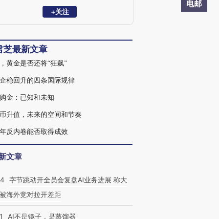
电邮
+关注
君芝最新文章
26，黄金是否还将“狂飙”
企稳回升的四条国际规律
购金：已知和未知
币升值，未来的空间和节奏
26年反内卷能否取得成效
新文章
44
字节跳动开全员会复盘AI业务进展 称大
被海外竞对拉开差距
1
AI不是镜子，是蒸馏器