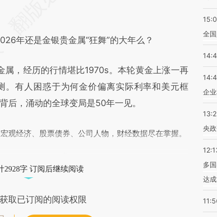
差。不代表财新观点和立场。推荐点击链接阅读原
15:
全国
26年还是金银贵金属“狂舞”的大年么？
14:
属，经历的行情堪比1970s。本轮黄金上涨一再
14:
测。有人困惑于为何金价偏离实际利率和美元框
企业
背后，涌动的全球变局是50年一见。
13:
央政
阅宏观经济、股票债券、公司人物，财经数据尽在掌握。
12:1
多国
2928字 订阅后继续阅读
达成
获取已订阅的阅读权限
11:5