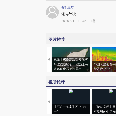
有机蓝莓
还得升级
2026-01-07 13:53 · 浙江
图片推荐
视线｜极端高温致多瑙河
水位跌破纪录 二战沉船与
韩国高温创百年
猛犸象化石接连露出
警告停止一切户
视听推荐
【不唯一答案】不止“养
【特别呈现】寻
老”
有意思的生活方