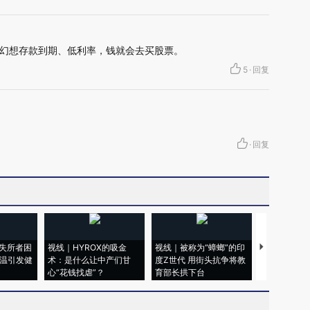
幻想存款到期、低利率，钱就会去买股票。
5
·
回复
·
回复
失所者困
视线｜HYROX的吸金
视线｜被称为“蟑螂”的印
视线｜“入侵
高温引发健
术：是什么让中产们甘
度Z世代 用街头抗争将教
机”？难民潮
心“花钱找虐”？
育部长拱下台
飞地休达