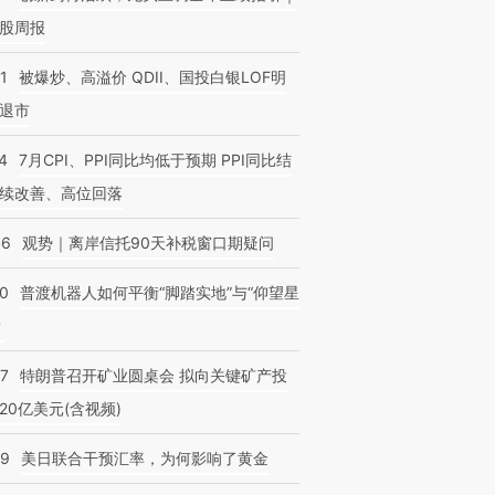
股周报
1
被爆炒、高溢价 QDII、国投白银LOF明
退市
4
7月CPI、PPI同比均低于预期 PPI同比结
续改善、高位回落
46
观势｜离岸信托90天补税窗口期疑问
00
普渡机器人如何平衡“脚踏实地”与“仰望星
？
57
特朗普召开矿业圆桌会 拟向关键矿产投
20亿美元(含视频)
09
美日联合干预汇率，为何影响了黄金