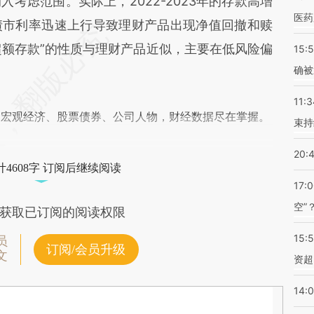
考虑范围。实际上，2022-2023年的存款高增
医药
债市利率迅速上行导致理财产品出现净值回撤和赎
超额存款”的性质与理财产品近似，主要在低风险偏
15:5
确被
11:3
阅宏观经济、股票债券、公司人物，财经数据尽在掌握。
束持
20:
4608字 订阅后继续阅读
17:
空”
获取已订阅的阅读权限
15:
员
订阅/会员升级
文
资超
14: