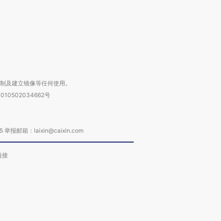
进第四届链博
【商旅对话】华住集团
技“链”接产
【特别呈现】寻找100种
CFO：不靠规模取胜，华
【特别呈
有意思的生活方式·第三对
住三大增长引擎是什么？
有意思的
复制及建立镜像等任何使用。
010502034662号
箱：laixin@caixin.com
链接