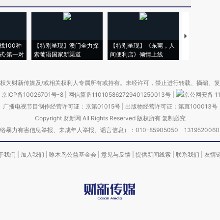
【推广】走
找100种
【特别呈现】澳门全力探
【特别呈现】《东莞，人
会，让数智科
式·第一对
索葡语国家新渠道
间便利店》倾情上线
业
权为财新传媒及/或相关权利人专属所有或持有。未经许可，禁止进行转载、摘编、
京ICP备10026701号-8
|
网信算备110105862729401250013号
|
京公网安备 11
广播电视节目制作经营许可证：京第01015号
|
出版物经营许可证：第直100013号
Copyright 财新网 All Rights Reserved 版权所有 复制必究
害信息举报、未成年人举报、谣言信息）：010-85905050 13195200605 举报邮
于我们
|
加入我们
|
啄木鸟公益基金会
|
意见与反馈
|
提供新闻线索
|
联系我们
|
友情