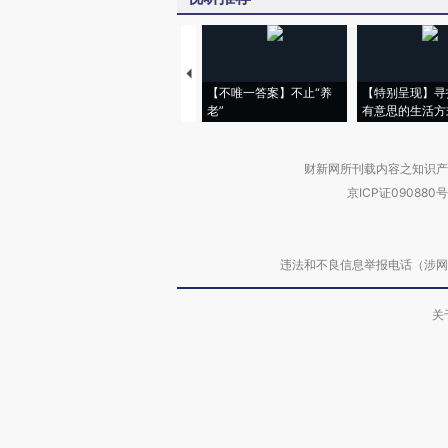
【不唯一答案】不止“养
【特别呈现】寻
老”
有意思的生活方
财新网所刊载内容之知识产
京ICP证090880号
违法和不良信息举报电话（涉网络暴力有
关