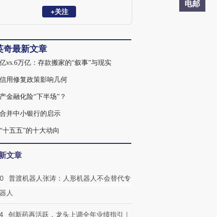
业于北京大学经济学院。
电邮
+关注
英奇最新文章
万亿vs.6万亿：存款搬家的“叙事”与现实
信用修复政策影响几何
产金融化险“下半场”？
合并中小银行的启示
“十五五”的十大动向
新文章
00
普渡机器人张涛：人形机器人不会替代专
器人
4
创新药再活跃，龙头上调全年业绩指引｜