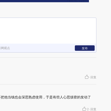
新网观点
发布
·
回复
不把他当钱也会深思熟虑使用，于是有些人心思缜密的发动了
2
·
回复