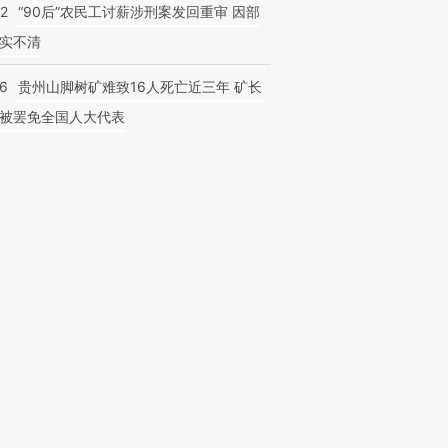
32
“90后”农民工讨薪涉刑案发回重审 因部
实不清
36
贵州山脚树矿难致16人死亡近三年 矿长
被罢免全国人大代表