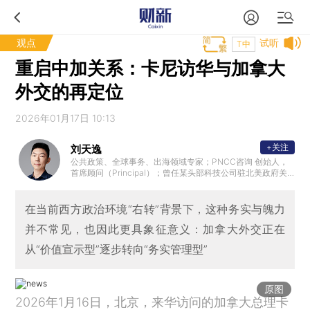
观点
试听
T中
重启中加关系：卡尼访华与加拿大
外交的再定位
2026年01月17日 10:13
+关注
刘天逸
公共政策、全球事务、出海领域专家；PNCC咨询 创始人，
首席顾问（Principal）；曾任某头部科技公司驻北美政府关
系与公共政策代表。
在当前西方政治环境“右转”背景下，这种务实与魄力
并不常见，也因此更具象征意义：加拿大外交正在
从“价值宣示型”逐步转向“务实管理型”
原图
2026年1月16日，北京，来华访问的加拿大总理卡