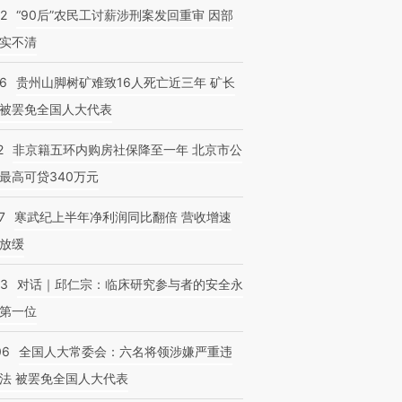
32
“90后”农民工讨薪涉刑案发回重审 因部
实不清
36
贵州山脚树矿难致16人死亡近三年 矿长
被罢免全国人大代表
2
非京籍五环内购房社保降至一年 北京市公
最高可贷340万元
7
寒武纪上半年净利润同比翻倍 营收增速
放缓
53
对话｜邱仁宗：临床研究参与者的安全永
第一位
06
全国人大常委会：六名将领涉嫌严重违
法 被罢免全国人大代表