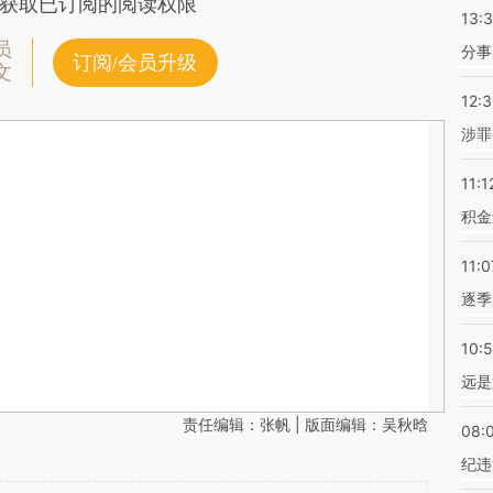
获取已订阅的阅读权限
13:
员
分事
订阅/会员升级
文
12:
涉罪
11:1
积金
11:0
逐季
10:
远是
责任编辑：张帆 | 版面编辑：吴秋晗
08:
纪违