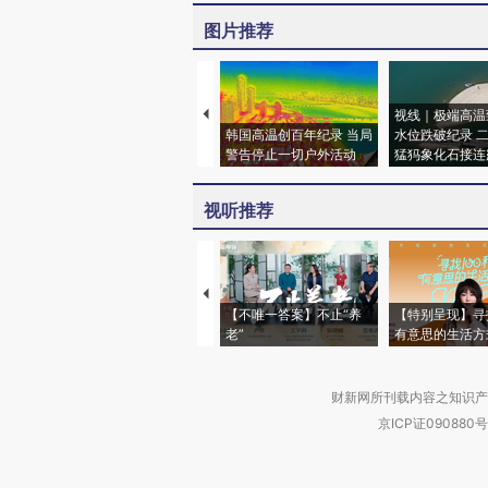
图片推荐
视线｜极端高温
韩国高温创百年纪录 当局
水位跌破纪录 
警告停止一切户外活动
猛犸象化石接连
视听推荐
【不唯一答案】不止“养
【特别呈现】寻
老”
有意思的生活方
财新网所刊载内容之知识产
京ICP证090880号