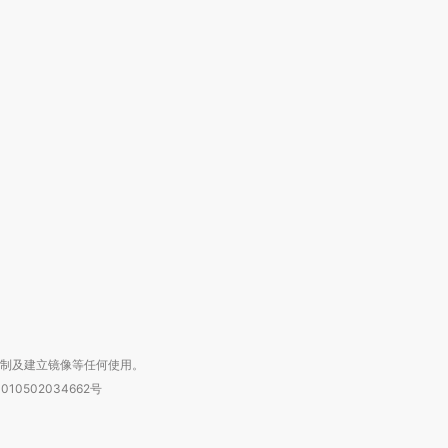
跨国走私7万
视线｜被称为“蟑螂”的印
视线｜“入侵”还是“人道危
检体内含3种
度Z世代 用街头抗争将教
机”？难民潮撕裂西班牙
秘鲁纳斯
育部长拱下台
飞地休达
13人遇难
进第四届链博
【商旅对话】华住集团
技“链”接产
【特别呈现】寻找100种
CFO：不靠规模取胜，华
【特别呈
有意思的生活方式·第三对
住三大增长引擎是什么？
有意思的
复制及建立镜像等任何使用。
010502034662号