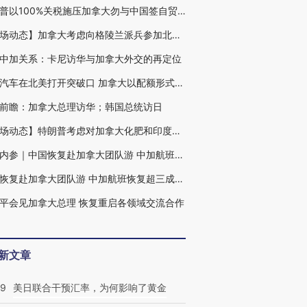
特朗普以100%关税施压加拿大勿与中国签自贸协定 卡尼呼吁加国人“购买国货”
【市场动态】加拿大考虑向格陵兰派兵参加北约军事演习 纵然面临关税威胁
中加关系：卡尼访华与加拿大外交的再定位
中国汽车在北美打开突破口 加拿大以配额形式给予最惠国税率｜出海·汽车
前瞻：加拿大总理访华；韩国总统访日
【市场动态】特朗普考虑对加拿大化肥和印度大米加征关税 以扶持本土产品
能源内参｜中国恢复赴加拿大团队游 中加航班恢复超三成；比亚迪前10月新能源汽车销量同比增长13.9%
中国恢复赴加拿大团队游 中加航班恢复超三成｜出海·消费
平会见加拿大总理 恢复重启各领域交流合作
新文章
09
美日联合干预汇率，为何影响了黄金