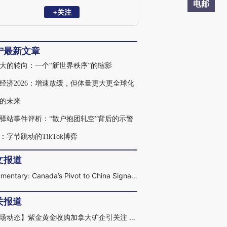
务，是《投资者的敌人》《投资者的朋
电邮
友》及《刚性泡沫》等书的作者，拥有北
+关注
京大学学士学位和耶鲁大学博士学位。
宁最新文章
大的转向：一个“新世界秩序”的缩影
经济2026：增速放缓，但体量更大更全球化
的未来
驿站事件评析：“散户抱团轧空”背后的示警
：字节跳动的TikTok博弈
文报道
Commentary: Canada’s Pivot to China Signals a New Global Order
关报道
【市场动态】紫金黄金收购加拿大矿企引关注 美众议院中国委员会发出警告