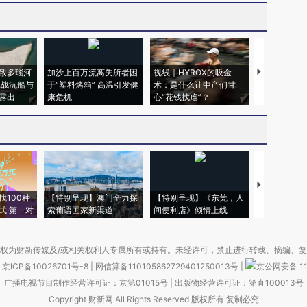
致多瑙河
加沙上百万流离失所者困
视线｜HYROX的吸金
马航飞行员
二战沉船与
于“塑料烤箱” 高温引发健
术：是什么让中产们甘
粒摇头丸 尿
露出
康危机
心“花钱找虐”？
毒品
【推广】走
找100种
【特别呈现】澳门全力探
【特别呈现】《东莞，人
会，让数智科
式·第一对
索葡语国家新渠道
间便利店》倾情上线
业
权为财新传媒及/或相关权利人专属所有或持有。未经许可，禁止进行转载、摘编、
京ICP备10026701号-8
|
网信算备110105862729401250013号
|
京公网安备 11
广播电视节目制作经营许可证：京第01015号
|
出版物经营许可证：第直100013号
Copyright 财新网 All Rights Reserved 版权所有 复制必究