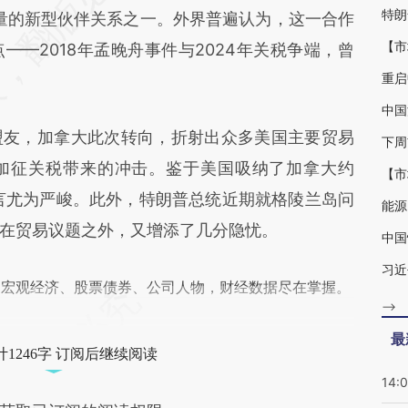
差。不代表财新观点和立场。推荐点击链接阅读原
分量的新型伙伴关系之一。外界普遍认为，这一合作
—2018年孟晚舟事件与2024年关税争端，曾
重启
友，加拿大此次转向，折射出众多美国主要贸易
下周
加征关税带来的冲击。鉴于美国吸纳了加拿大约
而言尤为严峻。此外，特朗普总统近期就格陵兰岛问
在贸易议题之外，又增添了几分隐忧。
习近
阅宏观经济、股票债券、公司人物，财经数据尽在掌握。
-->
最
1246字 订阅后继续阅读
14: