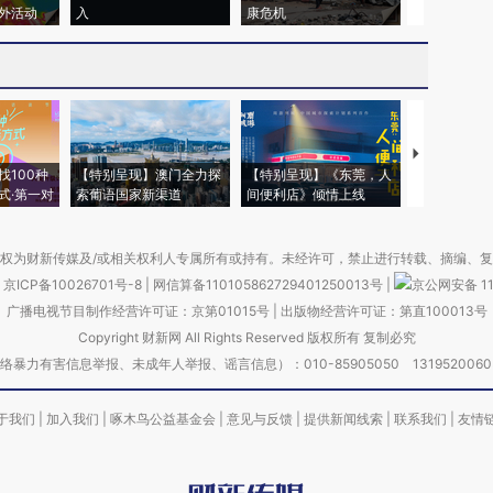
外活动
入
康危机
心“花钱找虐
【推广】走
找100种
【特别呈现】澳门全力探
【特别呈现】《东莞，人
会，让数智科
式·第一对
索葡语国家新渠道
间便利店》倾情上线
业
权为财新传媒及/或相关权利人专属所有或持有。未经许可，禁止进行转载、摘编、
京ICP备10026701号-8
|
网信算备110105862729401250013号
|
京公网安备 11
广播电视节目制作经营许可证：京第01015号
|
出版物经营许可证：第直100013号
Copyright 财新网 All Rights Reserved 版权所有 复制必究
害信息举报、未成年人举报、谣言信息）：010-85905050 13195200605 举报邮
于我们
|
加入我们
|
啄木鸟公益基金会
|
意见与反馈
|
提供新闻线索
|
联系我们
|
友情