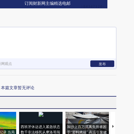
订阅财新网主编精选电邮
新网观点
发布
本篇文章暂无评论
西班牙休达进入紧急状态
加沙上百万流离失所者困
视线｜HYR
纪录 当局
数千非法移民从摩洛哥闯
于“塑料烤箱” 高温引发健
术：是什么