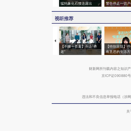
猛犸象化石接连露出
警告停止一切户
视听推荐
【不唯一答案】不止“养
【特别呈现】寻
老”
有意思的生活方
财新网所刊载内容之知识产
京ICP证090880号
违法和不良信息举报电话（涉网络暴力有
关