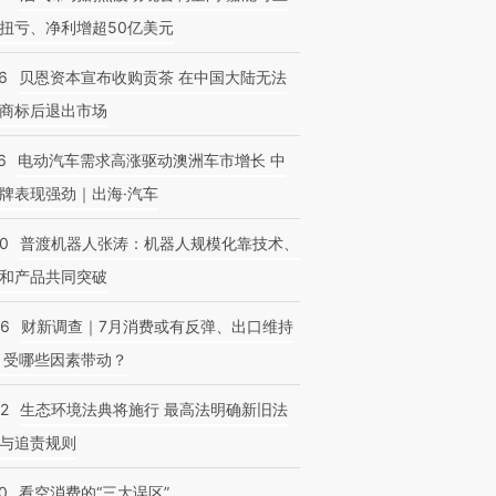
扭亏、净利增超50亿美元
6
贝恩资本宣布收购贡茶 在中国大陆无法
商标后退出市场
6
电动汽车需求高涨驱动澳洲车市增长 中
牌表现强劲｜出海·汽车
00
普渡机器人张涛：机器人规模化靠技术、
和产品共同突破
56
财新调查｜7月消费或有反弹、出口维持
 受哪些因素带动？
42
生态环境法典将施行 最高法明确新旧法
与追责规则
0
看空消费的“三大误区”