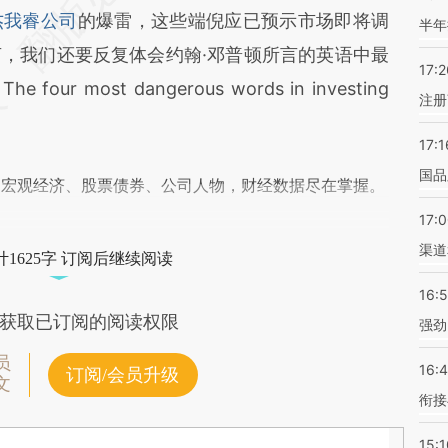
差。不代表财新观点和立场。推荐点击链接阅读原
杰我睿公司
的爆雷，这些端倪应已预示市场即将调
半年
，我们还要反复体会约翰·邓普顿所言的英语中最
17:2
 most dangerous words in investing
注册
17:1
国品
阅宏观经济、股票债券、公司人物，财经数据尽在掌握。
17:
渠道
1625字 订阅后继续阅读
16:
获取已订阅的阅读权限
强劲
员
16:
订阅/会员升级
文
衔接
15:1