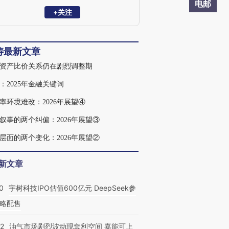
电邮
+关注
涛最新文章
资产比价关系仍在剧烈调整期
：2025年金融关键词
率环境难改：2026年展望④
叙事的两个纠偏：2026年展望③
层面的两个变化：2026年展望②
新文章
0
宇树科技IPO估值600亿元 DeepSeek参
略配售
22
油气市场剧烈波动现套利空间 嘉能可上