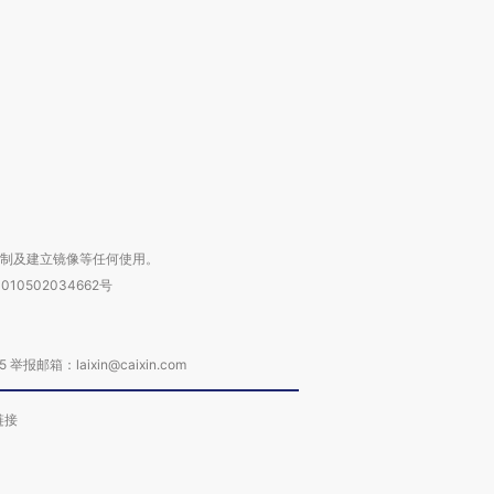
”？
毒品
育部长拱下台
13人遇难
进第四届链博
【商旅对话】华住集团
技“链”接产
【特别呈现】寻找100种
CFO：不靠规模取胜，华
【特别呈
有意思的生活方式·第三对
住三大增长引擎是什么？
有意思的
复制及建立镜像等任何使用。
010502034662号
箱：laixin@caixin.com
链接