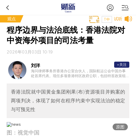
观点
试听
T中
程序边界与法治底线：香港法院对
中资海外项目的司法考量
2026年03月03日 10:19
+关注
刘洋
海问律师事务所香港办公室合伙人，国际航运公会中国办事
处首席代表。现任多项香港特区政府公职，包括特首政策组
专家组成员、律政司法律及争议解决服务专家咨询组成员，
律政司香港国际法律人才培训专家委员会委员，以及香港海
运港口发展局成员等。
香港法院就中国黄金集团刚果(布)资源项目并购案的
两项判决，体现了如何在程序约束中实现法治的稳定
与可预见性
原图
图：视觉中国