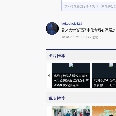
评论仅代表网友个人观点，不代表财
kekoukele123
看来大学管理高中化背后有深层次
2026-04-27 00:37 · 北京
图片推荐
视线｜极端高温致多瑙河
水位跌破纪录 二战沉船与
韩国高温创百年
猛犸象化石接连露出
警告停止一切户
视听推荐