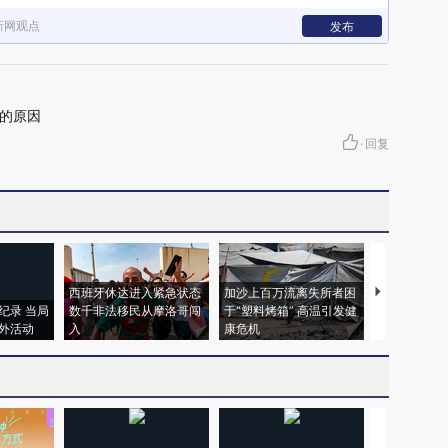
新网观点
发布
的原因
·
回复
西班牙休达进入紧急状态
加沙上百万流离失所者困
视线｜HYR
纪录 当局
数千非法移民从摩洛哥闯
于“塑料烤箱” 高温引发健
术：是什么
外活动
入
康危机
心“花钱找虐