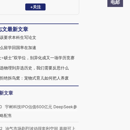
电邮
+关注
志文最新文章
该要求本科生写论文
么留学回国率在加速
士+硕士”双学位，别异化成又一场学历竞赛
选物理到弃选历史，我们需要反思什么
拒绝拆鸟窝：宠物式育儿如何把人养废
新文章
0
宇树科技IPO估值600亿元 DeepSeek参
略配售
22
油气市场剧烈波动现套利空间 嘉能可上