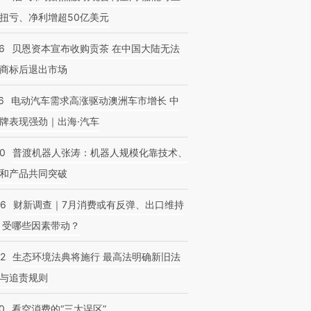
扭亏、净利增超50亿美元
6
贝恩资本宣布收购贡茶 在中国大陆无法
商标后退出市场
6
电动汽车需求高涨驱动澳洲车市增长 中
牌表现强劲｜出海·汽车
00
普渡机器人张涛：机器人规模化靠技术、
和产品共同突破
56
财新调查｜7月消费或有反弹、出口维持
 受哪些因素带动？
42
生态环境法典将施行 最高法明确新旧法
与追责规则
0
看空消费的“三大误区”