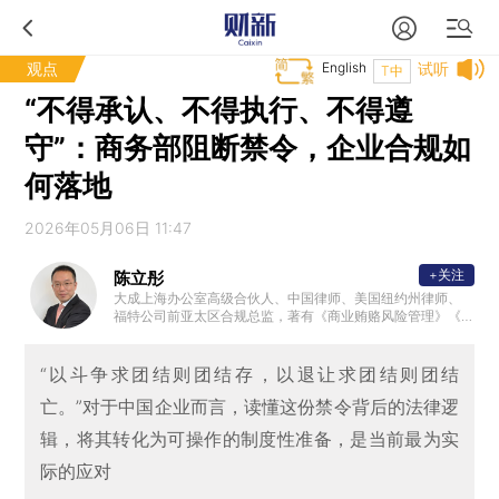
观点
English
试听
T中
“不得承认、不得执行、不得遵
守”：商务部阻断禁令，企业合规如
何落地
2026年05月06日 11:47
+关注
陈立彤
大成上海办公室高级合伙人、中国律师、美国纽约州律师、
福特公司前亚太区合规总监，著有《商业贿赂风险管理》《
企业国际化进程中合规风险的爆发与防控》;担任中兴康讯的
独董及出口委员会委员;入选司法部“全国千名涉外律师人才名
单”；钱伯斯与The Legal 500上榜律师。
“以斗争求团结则团结存，以退让求团结则团结
亡。”对于中国企业而言，读懂这份禁令背后的法律逻
辑，将其转化为可操作的制度性准备，是当前最为实
际的应对