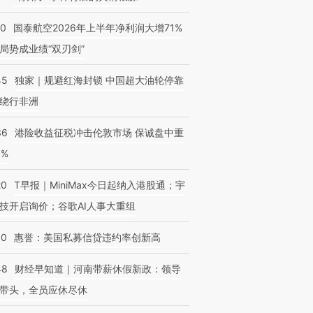
10
国泰航空2026年上半年净利润大增71%
局势成业绩“双刃剑”
45
独家｜规避红海封锁 中国超大油轮停靠
绕行非洲
36
港险收益征税冲击伦敦市场 保诚盘中重
3%
20
T早报｜MiniMax今日起纳入港股通；宇
技开启询价；谷歌AI人事大重组
30
惠誉：美国私募信贷违约率创新高
48
财经早知道｜河南带薪休假新政：领导
带头，全员应休尽休