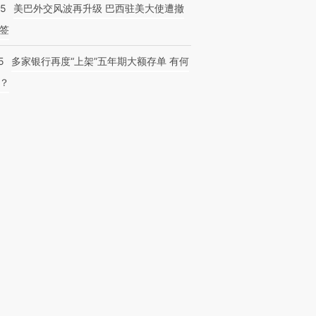
05
美巴外交风波再升级 巴西驻美大使遭撤
签
5
多家银行再度“上架”五年期大额存单 有何
？