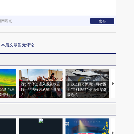
新网观点
发布
本篇文章暂无评论
西班牙休达进入紧急状态
加沙上百万流离失所者困
马航飞行员
纪录 当局
数千非法移民从摩洛哥闯
于“塑料烤箱” 高温引发健
粒摇头丸 尿
外活动
入
康危机
毒品
【推广】走