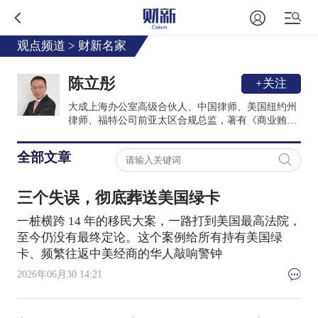
观点频道
>
财新名家
陈立彤
+关注
大成上海办公室高级合伙人、中国律师、美国纽约州
律师、福特公司前亚太区合规总监，著有《商业贿赂
风险管理》《企业国际化进程中合规风险的爆发与防
控》;担任中兴康讯的独董及出口委员会委员;入选司
全部文章
法部“全国千名涉外律师人才名单”；钱伯斯与The
Legal 500上榜律师。
三个失误，彻底葬送美国绿卡
一桩横跨 14 年的移民大案，一路打到美国最高法院，
至今仍没有最终定论。这个案例给所有持有美国绿
卡、频繁往返中美经商的华人敲响警钟
2026年06月30 14:21