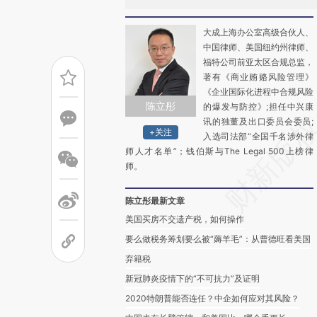
大成上海办公室高级合伙人、
中国律师、美国纽约州律师、
福特公司前亚太区合规总监，
著有《商业贿赂风险管理》
《企业国际化进程中合规风险
陈立彤
的爆发与防控》;担任中兴康
讯的独董及出口委员会委员;
+关注
入选司法部“全国千名涉外律
师人才名单”；钱伯斯与The Legal 500上榜律
师。
陈立彤最新文章
美国买房不交遗产税，如何操作
要么做税务筹划要么被“薅羊毛”：从曹德旺看美国
弃籍税
新冠肺炎疫情下的“不可抗力”及证明
2020特朗普能否连任？中企如何应对其风险？