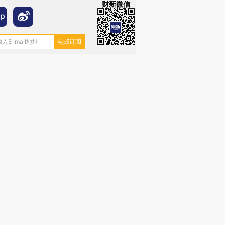
财新微信
跨国走私7万
视线｜被称为“蟑螂”的印
视线｜“入侵”还是“人道危
检体内含3种
度Z世代 用街头抗争将教
机”？难民潮撕裂西班牙
秘鲁纳斯
育部长拱下台
飞地休达
13人遇难