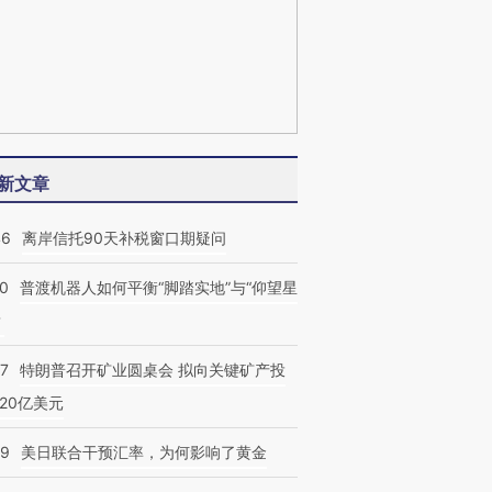
新文章
46
离岸信托90天补税窗口期疑问
00
普渡机器人如何平衡“脚踏实地”与“仰望星
？
57
特朗普召开矿业圆桌会 拟向关键矿产投
20亿美元
09
美日联合干预汇率，为何影响了黄金