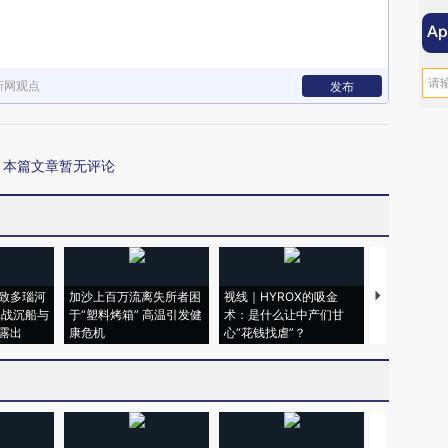
新网观点
发布
本篇文章暂无评论
致多瑙河
加沙上百万流离失所者困
视线｜HYROX的吸金
马航飞行员
二战沉船与
于“塑料烤箱” 高温引发健
术：是什么让中产们甘
粒摇头丸 尿
露出
康危机
心“花钱找虐”？
毒品