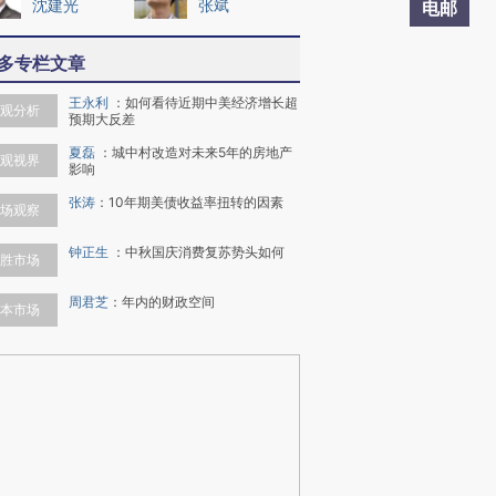
沈建光
张斌
电邮
多专栏文章
王永利
：
如何看待近期中美经济增长超
观分析
预期大反差
夏磊
：
城中村改造对未来5年的房地产
观视界
影响
张涛
：
10年期美债收益率扭转的因素
场观察
钟正生
：
中秋国庆消费复苏势头如何
胜市场
周君芝
：
年内的财政空间
本市场