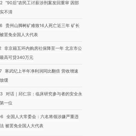
32
“90后”农民工讨薪涉刑案发回重审 因部
实不清
36
贵州山脚树矿难致16人死亡近三年 矿长
被罢免全国人大代表
2
非京籍五环内购房社保降至一年 北京市公
最高可贷340万元
7
寒武纪上半年净利润同比翻倍 营收增速
放缓
53
对话｜邱仁宗：临床研究参与者的安全永
第一位
06
全国人大常委会：六名将领涉嫌严重违
法 被罢免全国人大代表