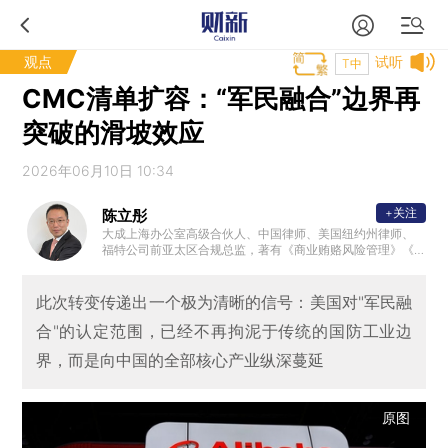
观点
试听
T中
CMC清单扩容：“军民融合”边界再
突破的滑坡效应
2026年06月10日 10:34
+关注
陈立彤
大成上海办公室高级合伙人、中国律师、美国纽约州律师、
福特公司前亚太区合规总监，著有《商业贿赂风险管理》《
企业国际化进程中合规风险的爆发与防控》;担任中兴康讯的
独董及出口委员会委员;入选司法部“全国千名涉外律师人才名
单”；钱伯斯与The Legal 500上榜律师。
此次转变传递出一个极为清晰的信号：美国对"军民融
合"的认定范围，已经不再拘泥于传统的国防工业边
界，而是向中国的全部核心产业纵深蔓延
原图