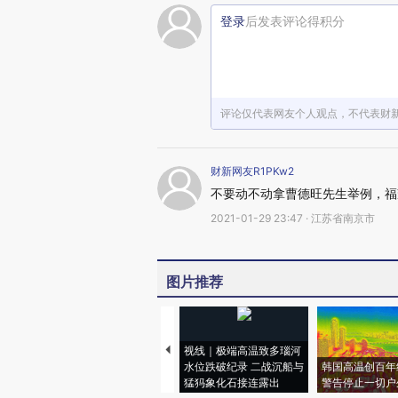
登录
后发表评论得积分
评论仅代表网友个人观点，不代表财
财新网友R1PKw2
不要动不动拿曹德旺先生举例，福
2021-01-29 23:47 · 江苏省南京市
图片推荐
视线｜极端高温致多瑙河
水位跌破纪录 二战沉船与
韩国高温创百年
猛犸象化石接连露出
警告停止一切户