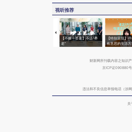
视听推荐
【不唯一答案】不止“养
【特别呈现】寻
老”
有意思的生活方
财新网所刊载内容之知识产
京ICP证090880号
违法和不良信息举报电话（涉网络暴力有
关