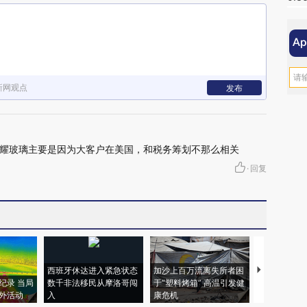
新网观点
发布
耀玻璃主要是因为大客户在美国，和税务筹划不那么相关
·
回复
西班牙休达进入紧急状态
加沙上百万流离失所者困
马航飞行员
纪录 当局
数千非法移民从摩洛哥闯
于“塑料烤箱” 高温引发健
粒摇头丸 尿
外活动
入
康危机
毒品