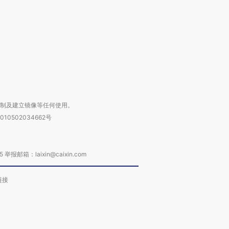
进第四届链博
【商旅对话】华住集团
技“链”接产
【特别呈现】寻找100种
CFO：不靠规模取胜，华
【特别呈
有意思的生活方式·第三对
住三大增长引擎是什么？
有意思的
复制及建立镜像等任何使用。
010502034662号
箱：laixin@caixin.com
链接