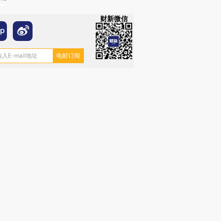
财新微信
跨国走私7万
视线｜HY
检体内含3种
泽连斯基密集出访美英 索
秘鲁纳斯卡观光飞机坠毁
术：是什
要防空导弹“救急”
13人遇难
心“花钱找