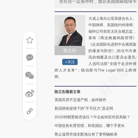
在符合一定条件时，放弃美国国籍或绿卡，
大成上海办公室高级合伙人、
中国律师、美国纽约州律师、
福特公司前亚太区合规总监，
著有《商业贿赂风险管理》
《企业国际化进程中合规风险
陈立彤
的爆发与防控》;担任中兴康
讯的独董及出口委员会委员;
+关注
入选司法部“全国千名涉外律
师人才名单”；钱伯斯与The Legal 500上榜律
师。
陈立彤最新文章
美国买房不交遗产税，如何操作
新冠肺炎疫情下的“不可抗力”及证明
2020特朗普能否连任？中企如何应对其风险？
中国也有长臂管辖，和美国比，哪个手更长
禁止滥用市场支配地位有了更明确标准