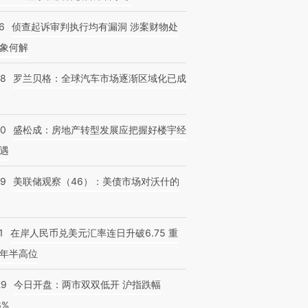
6
侦查起诉审判执行均有漏洞 涉案财物处
象何解
58
罗兰贝格：全球汽车市场逐渐区域化已成
50
盛松成：房地产转型发展应把握好楼宇经
遇
39
美联储观察（46）：美债市场对沃什的
1
在岸人民币兑美元汇率连日升破6.75 重
年半高位
29
今日开盘：两市双双低开 沪指跌幅
6%