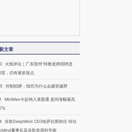
新文章
3
火线评论｜广东雷州“特教老师招聘违
很雷，仍有诸多疑点
05
控制陷阱：组织为什么会越管越胖
1
MiniMax今起纳入港股通 盘间涨幅最高
77%
4
谷歌DeepMind CEO哈萨比斯卸任 转任
epMind董事长及谷歌首席科学家