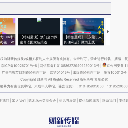
【推广】走
找100种
【特别呈现】澳门全力探
【特别呈现】《东莞，人
会，让数智科
式·第一对
索葡语国家新渠道
间便利店》倾情上线
业
权为财新传媒及/或相关权利人专属所有或持有。未经许可，禁止进行转载、摘编、
京ICP备10026701号-8
|
网信算备110105862729401250013号
|
京公网安备 11
广播电视节目制作经营许可证：京第01015号
|
出版物经营许可证：第直100013号
Copyright 财新网 All Rights Reserved 版权所有 复制必究
害信息举报、未成年人举报、谣言信息）：010-85905050 13195200605 举报邮
于我们
|
加入我们
|
啄木鸟公益基金会
|
意见与反馈
|
提供新闻线索
|
联系我们
|
友情