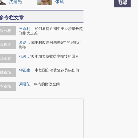
沈建光
张斌
电邮
多专栏文章
王永利
：
如何看待近期中美经济增长超
观分析
预期大反差
夏磊
：
城中村改造对未来5年的房地产
观视界
影响
张涛
：
10年期美债收益率扭转的因素
场观察
钟正生
：
中秋国庆消费复苏势头如何
胜市场
周君芝
：
年内的财政空间
本市场