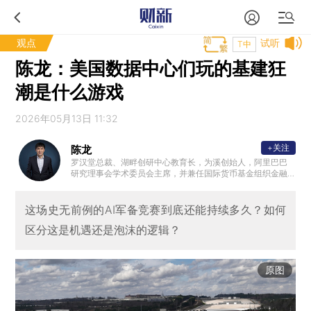
观点
试听
T中
陈龙：美国数据中心们玩的基建狂
潮是什么游戏
2026年05月13日 11:32
+关注
陈龙
罗汉堂总裁、湖畔创研中心教育长，为溪创始人，阿里巴巴
研究理事会学术委员会主席，并兼任国际货币基金组织金融
科技高级顾问。此前他担任蚂蚁金服首席战略官，中国人民
银行互联网金融研究中心副主任，中国互联网证券委员会副
主任委员，中国互联网保险行业协会副主席等职务。陈龙教
这场史无前例的AI军备竞赛到底还能持续多久？如何
授在华盛顿大学奥林商学院获得终身教职，回国后曾任长江
区分这是机遇还是泡沫的逻辑？
商学院副院长，创建工商管理博士项目。
原图