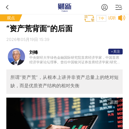
观点
试听
T中
“资产荒背面”的后面
2026年05月19日 15:39
+关注
刘锋
中央财经大学绿色金融国际研究院首席经济学家，中国首席
经济学家论坛理事。曾任中国银河证券首席经济学家/研究院
院长，亚洲金融合作协会绿色金融委员会主任委员，智库副
主任委员，中国证券业协会首席经济学家委员会副主任委员
，国家发改委宏观智库联盟成员；瑞士信托咨询合伙人，现
所谓“资产荒”，从根本上讲并非资产总量上的绝对短
代国际金融理财标准（上海）有限公司创始董事长，国际金
缺，而是优质资产结构的相对失衡
融理财标准委员会（FPSB）中国专家委员会秘书长，中国银
河证券、齐鲁银行、东方基金管理公司、首创金服独立董事
；加拿大中国金融协会副会长。
原图