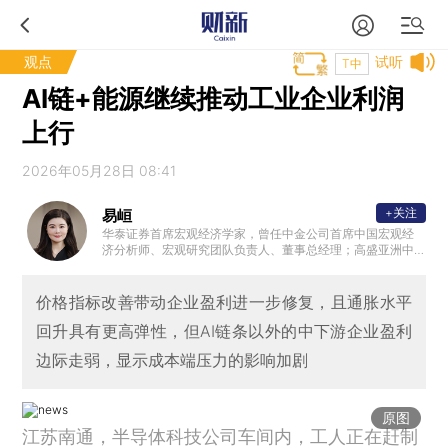
观点
试听
T中
AI链+能源继续推动工业企业利润
上行
2026年05月28日 08:41
+关注
易峘
华泰证券首席宏观经济学家，曾任中金公司首席中国宏观经
济分析师、宏观研究团队负责人、董事总经理；高盛亚洲中
国与亚洲经济学家。另外，曾供职美联储波士顿分行，并曾
在基金管理行业有多年实操经验。
价格指标改善带动企业盈利进一步修复，且通胀水平
回升具有更高弹性，但AI链条以外的中下游企业盈利
边际走弱，显示成本端压力的影响加剧
原图
江苏南通，半导体科技公司车间内，工人正在赶制