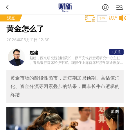
观点
试听
T中
黄金怎么了
2026年06月11日 12:39
+关注
赵建
赵建，西京研究院创始院长，原平安银行宏观研究中心主任
、青岛银行首席经济学家。现担任上海首席经济学家金融发
展中心战略研究所所长，中国新供给五十人论坛成员，山东
大学、香港中文大学（深圳）、南京大学等知名高校特聘导
师、研究员，CF40青年学者，中国银行、中银协、重庆银行
黄金市场的阶段性熊市，是短期加息预期、高估值消
、长沙银行等特聘顾问。主持和参与国家社科基金重大和一
化、资金分流等因素叠加的结果，而非长牛市逻辑的
般项目多项，在《经济研究》、《金融研究》、《经济学动
态》、《改革》等国内外学术期刊和会议专刊发表学术论文7
终结
0余篇，C刊40余篇，财经评论600余篇。出版专著《中国经
济的三峡河段》。
原图