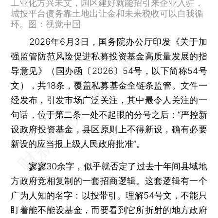
工业化方兴未艾，园区建好就能招引来企业入驻，
城投平台债务靠土地出让金和未来税收可以自我循
环。图：视觉中国
2026年6月3日，国务院办公厅印发《关于加
强监管防范风险促进私募投资基金高质量发展的指
导意见》（国办函〔2026〕54号，以下简称54号
文），共18条，覆盖私募基金全链条监管。文件一
经发布，引发市场广泛关注，其中最令人关注的一
句话，位于第二条一处不起眼的分号之后：“严控新
设政府投资基金，县区原则上不得新设，确有必要
新设的应当报上级人民政府批准”。
寥寥30余字，似乎就否定了过去十年间县域地
方政府竞相复制的一套招商逻辑。这套逻辑有一个
广为人知的名字：以投带引。理解54号文，不能只
盯着能不能设基金，而要看到它所折射的地方政府