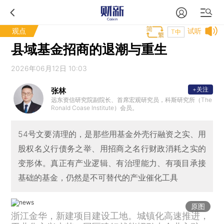
观点
试听
T中
县域基金招商的退潮与重生
2026年06月12日 10:03
+关注
张林
远东资信研究院副院长、首席宏观研究员，科斯研究所（The
Ronald Coase Institute）会员。
54号文要清理的，是那些用基金外壳行融资之实、用
股权名义行债务之举、用招商之名行财政消耗之实的
变形体。真正有产业逻辑、有治理能力、有项目承接
基础的基金，仍然是不可替代的产业催化工具
原图
浙江金华，新建项目建设工地。城镇化高速推进，