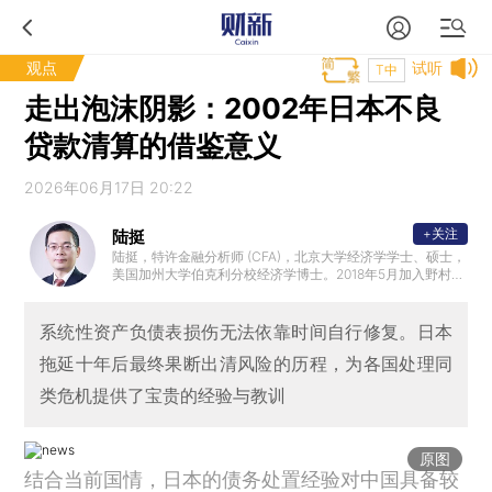
观点
试听
T中
走出泡沫阴影：2002年日本不良
贷款清算的借鉴意义
2026年06月17日 20:22
+关注
陆挺
陆挺，特许金融分析师 (CFA)，北京大学经济学学士、硕士，
美国加州大学伯克利分校经济学博士。2018年5月加入野村，
任野村中国首席经济学家。加入野村前，曾任华泰证券研究
所所长、首席经济学家和董事总经理，美国银行美林证券大
中华区首席经济学家和董事总经理。
系统性资产负债表损伤无法依靠时间自行修复。日本
拖延十年后最终果断出清风险的历程，为各国处理同
类危机提供了宝贵的经验与教训
原图
结合当前国情，日本的债务处置经验对中国具备较