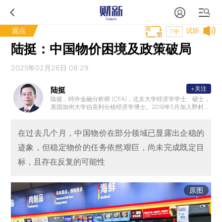
观点
试听
T中
陆挺：中国物价困境及政策破局
2025年02月26日 08:29
+关注
陆挺
陆挺，特许金融分析师 (CFA)，北京大学经济学学士、硕士，
美国加州大学伯克利分校经济学博士。2018年5月加入野村，
任野村中国首席经济学家。加入野村前，曾任华泰证券研究
所所长、首席经济学家和董事总经理，美国银行美林证券大
中华区首席经济学家和董事总经理。
在过去几个月，中国物价在部分领域已显露出企稳的
迹象，但稳定物价的任务依然艰巨，尚未完成既定目
标，且存在反复的可能性
原图