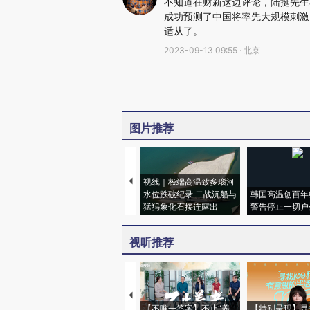
不知道在财新这边评论，陆挺先生
成功预测了中国将率先大规模刺激
适从了。
2023-09-13 09:55 · 北京
图片推荐
视线｜极端高温致多瑙河
水位跌破纪录 二战沉船与
韩国高温创百年
猛犸象化石接连露出
警告停止一切户
视听推荐
【不唯一答案】不止“养
【特别呈现】寻