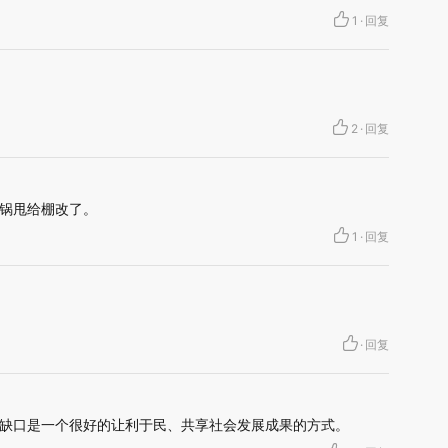
1
·
回复
2
·
回复
锅甩给棚改了。
1
·
回复
·
回复
缺口是一个很好的让利于民、共享社会发展成果的方式。