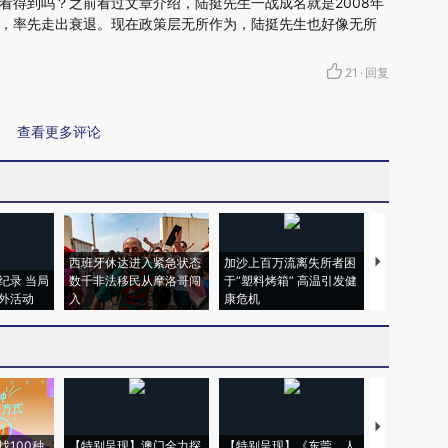
看得到吗？之前看过文章介绍，陆挺先生一战成名就是2008年
，率先走出衰退。现在政策层无所作为，陆挺先生也好像无所
21
·
回复
查看更多评论
西班牙休达进入紧急状态
加沙上百万流离失所者困
马航飞行员
纪录 当局
数千非法移民从摩洛哥闯
于“塑料烤箱” 高温引发健
粒摇头丸 尿
外活动
入
康危机
毒品
【推广】走
找100种
【特别呈现】澳门全力探
【特别呈现】《东莞，人
会，让数智科