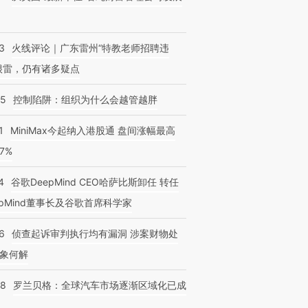
3
火线评论｜广东雷州“特教老师招聘违
很雷，仍有诸多疑点
05
控制陷阱：组织为什么会越管越胖
1
MiniMax今起纳入港股通 盘间涨幅最高
77%
4
谷歌DeepMind CEO哈萨比斯卸任 转任
epMind董事长及谷歌首席科学家
6
侦查起诉审判执行均有漏洞 涉案财物处
象何解
58
罗兰贝格：全球汽车市场逐渐区域化已成