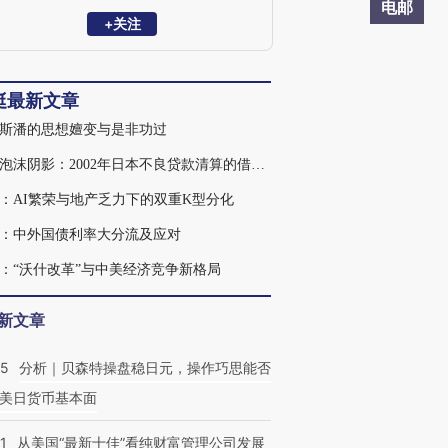
前，曾任华泰证券研究所所长、首席经济
电邮
学家和董事总经理，美国银行美林证券大
+关注
中华区首席经济学家和董事总经理。
挺最新文章
斯潘的思想嬗变与是非功过
走出泡沫阴影：2002年日本不良贷款清算的借鉴意义
：AI繁荣与地产乏力下的双重K型分化
：中外国债利率大分流及应对
：“沃什改革”与中美经济竞争新格局
新文章
05
分析｜贝森特操盘稳日元，操作巧思能否
美日货币基本面
1
从美国“最新十佳”看纯财富管理公司发展