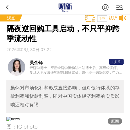
观点
试听
T中
隔夜逆回购工具启动，不只平抑跨
季流动性
2026年06月30日 07:22
+关注
吴金铎
经济学博士、应用经济学流动站出站博士后、高级经济师。
复旦大学发展研究院兼职研究员。曾供职于985高校，申万宏
源证券研究所等。曾作为主研人参与亚洲开发银行技术援助
中国项目，教育部哲学社会科学重大攻关项目。聚焦开放宏
观、全球资本市场及多资产配置。著有图书《Evolving Chin
虽然对市场化利率形成直接影响，但对银行体系的存
a：Speed to Quality》。
款利率和贷款利率，即对中国实体经济利率的实质影
响还相对有限
原图
图：IC photo