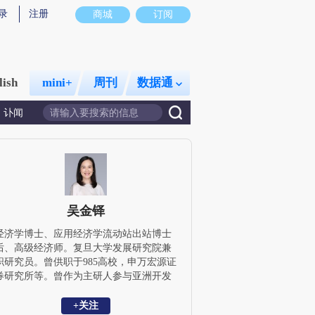
录
注册
商城
订阅
lish
mini+
周刊
数据通
讣闻
吴金铎
经济学博士、应用经济学流动站出站博士
后、高级经济师。复旦大学发展研究院兼
职研究员。曾供职于985高校，申万宏源证
券研究所等。曾作为主研人参与亚洲开发
银行技术援助中国项目，教育部哲学社会
科学重大攻关项目。聚焦开放宏观、全球
+关注