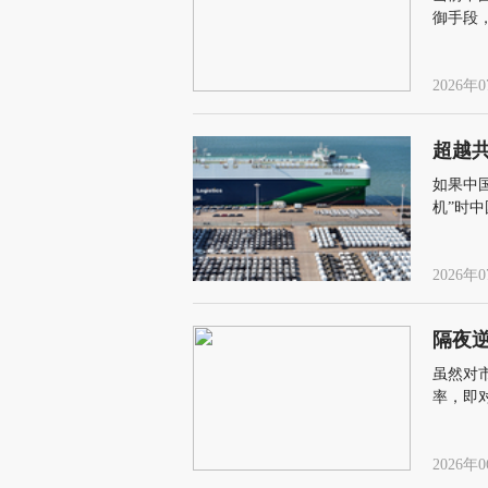
御手段
2026年0
超越
如果中
机”时
税，中国
大棒还
2026年0
隔夜
虽然对
率，即
2026年0