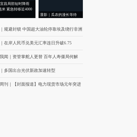
宜昌局部短时降雨
8毫米 紧急转移近4000
显影｜瓜农的漫长等待
｜
规避封锁 中国超大油轮停靠埃及绕行非洲
｜
在岸人民币兑美元汇率连日升破6.75
我闻
｜
资管掌舵人更替 百年人寿僵局何解
｜
多国出台光伏新政加速转型
周刊
｜
【封面报道】电力现货市场元年突进