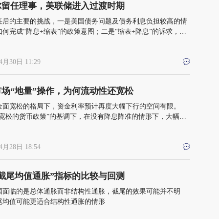
尔留任理事，美联储进入过渡时期
任后的主要的挑战，一是美国债务问题及债务利息负担较高的情
何完成“降息+缩表”的政策意图；二是“缩表+降息”的诉求，是
行的美国准备金制度和利率水平相匹配
4月30日 11:29
市场“地量”操作，为何流动性还宽松
金面宽松的格局下，资金利率预计再度大幅下行的空间有限。
度宽松的货币政策”的基调下，在没有降息降准的情形下，大幅收
性的可能性较低
4月28日 18:54
截尾均值通胀”指标的比较与回测
国面临的是总体通胀而非结构性通胀，截尾的效果可能并不明
尾均值可能更适合结构性通胀的情形