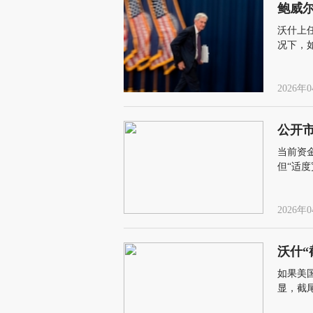
鲍威
沃什上
况下，如
否与现
2026年0
公开
当前资
但“适
紧流动
2026年0
沃什“
如果美
显，截