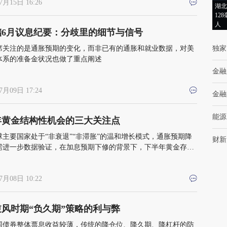
7月15日 16:26
湖北
12
人
储6月议息纪要：分歧里的细节与信号
席关注的是通胀预期的变化，而非已有的通胀和就业数据，对美
独家
体系的准备金状况也做了重点阐述
金融
7月09日 17:24
金融
能源
年黄金结构性机会的三大关注点
球主要国家处于“非衰退”“非滞胀”的温和增长模式，通胀预期降
财新
需进一步数据验证，在加息预期下修的背景下，下半年黄金存在
机会
7月08日 10:22
风时期“负久期”策略的利与弊
国债券整体票息收益较薄，传统的降仓位、降久期、降杠杆的防