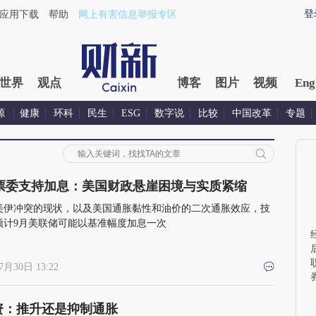
登
应用下载
帮助
网上有害信息举报专区
世界
观点
博客
图片
视频
Eng
源
健康
环科
民生
ESG
数字说
比较
中国改革
专题
投票委支持加息：美国财政悬崖困境与实质紧缩
美伊冲突的现状，以及美国通胀黏性和油价的二次通胀效应，技
预计9月美联储可能以基准幅度加息一次
7月30日 13:22
资：推升还是抑制通胀