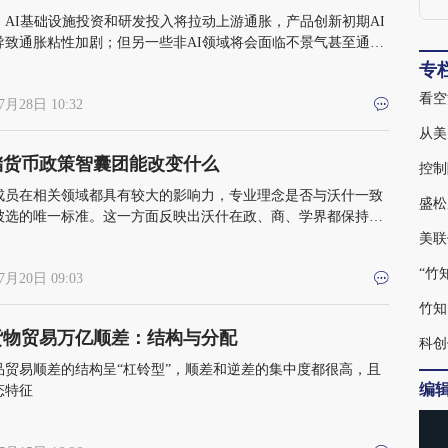
，AI基础设施投资和研发投入将拉动上游通胀，产品创新初期AI
《
导致通胀粘性加剧；但另一些非AI领域将会面临不景气甚至通
通胀的“K型分化”
专
看空
7月28日 10:32
从美
储货币政策智囊团能改变什么
控制
成员在相关领域都具有较大的影响力，专业理念是否与沃什一致
盛松
被选的唯一标准。这一方面反映出沃什在政、商、学界都保持活
脉广泛；另一方面，智囊团的专业水准也反映了沃什的“专业品
美联
“竹
7月20日 09:03
竹知
货物贸易万亿顺差：结构与分配
科创
品贸易顺差的结构呈“杠铃型”，顺差和逆差的集中度都很高，且
编
态特征