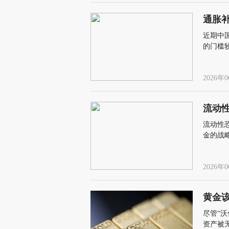
通胀
近期中
的门槛
2026年0
流动
流动性
金的战
2026年0
黄金
尽管“
资产被