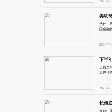
2026年0
美联
沃什主
国金融
2026年0
下半
当前全
温但还
结构性
2026年0
长债逆
当前中