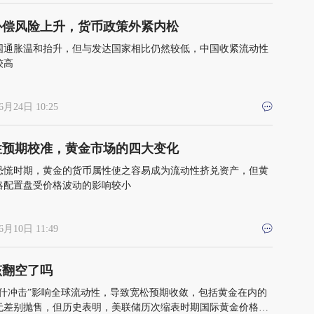
补偿风险上升，货币政策外紧内松
国通胀温和抬升，但与发达国家相比仍然较低，中国收紧流动性
较高
6月24日 10:25
性预期校准，黄金市场的四大变化
恐慌时期，黄金的货币属性使之容易成为流动性挤兑资产，但黄
略配置盘受价格波动的影响较小
6月10日 11:49
该翻空了吗
沃什冲击”影响全球流动性，导致宽松预期收敛，包括黄金在内的
无差别抛售，但历史表明，美联储历次缩表时期国际黄金价格总