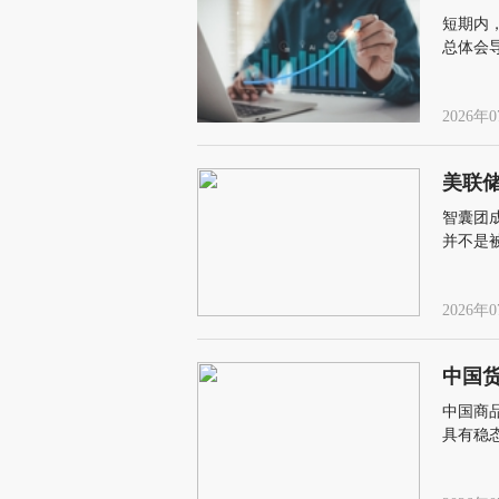
短期内
总体会
缩，形成
2026年0
美联
智囊团
并不是
跃，人
味”
2026年0
中国
中国商
具有稳