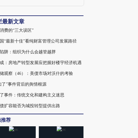
资本市场及多资产配置。著有图书
Evolving China：Speed to Quality》。
栏最新文章
消费的“三大误区”
国“最新十佳”看纯财富管理公司发展路径
陷阱：组织为什么会越管越胖
成：房地产转型发展应把握好楼宇经济机遇
储观察（46）：美债市场对沃什的考验
知了”事件背后的舆情根源
了事件：传统文化和建构主义迷思
债扩容能否为城投转型提供出路
辑推荐