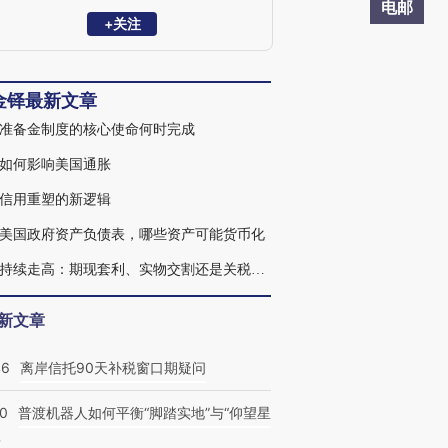
银行技术援助中国项目，教育部哲学社会
电邮
科学重大攻关项目。聚焦开放宏观、全球
+关注
资本市场及多资产配置。著有图书
Evolving China：Speed to Quality》。
金铎最新文章
准备金制度的核心使命何时完成
如何影响美国通胀
信用重塑的新逻辑
美国政府资产负债表，哪些资产可能货币化
黄金持续走高：期现套利、实物交割还是关税扰动
新文章
46
离岸信托90天补税窗口期疑问
00
普渡机器人如何平衡“脚踏实地”与“仰望星
？