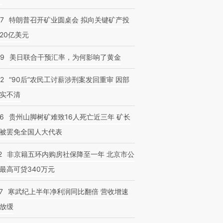
57
特朗普召开矿业圆桌会 拟向关键矿产投
20亿美元
09
美日联合干预汇率，为何影响了黄金
32
“90后”农民工讨薪涉刑案发回重审 因部
实不清
36
贵州山脚树矿难致16人死亡近三年 矿长
被罢免全国人大代表
2
非京籍五环内购房社保降至一年 北京市公
最高可贷340万元
7
寒武纪上半年净利润同比翻倍 营收增速
放缓