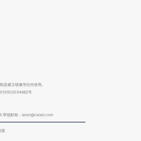
跨国走私7万
视线｜被称为“蟑螂”的印
视线｜“入侵”还是“人道危
检体内含3种
度Z世代 用街头抗争将教
机”？难民潮撕裂西班牙
秘鲁纳斯
育部长拱下台
飞地休达
13人遇难
进第四届链博
【商旅对话】华住集团
技“链”接产
【特别呈现】寻找100种
CFO：不靠规模取胜，华
【特别呈
有意思的生活方式·第三对
住三大增长引擎是什么？
有意思的
复制及建立镜像等任何使用。
010502034662号
箱：laixin@caixin.com
链接