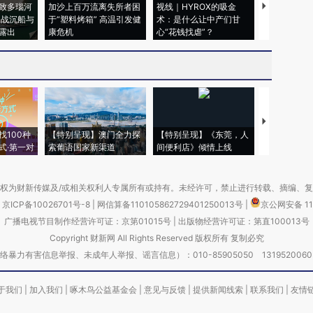
致多瑙河
加沙上百万流离失所者困
视线｜HYROX的吸金
马航飞行员
二战沉船与
于“塑料烤箱” 高温引发健
术：是什么让中产们甘
粒摇头丸 尿
露出
康危机
心“花钱找虐”？
毒品
【推广】走
找100种
【特别呈现】澳门全力探
【特别呈现】《东莞，人
会，让数智科
式·第一对
索葡语国家新渠道
间便利店》倾情上线
业
权为财新传媒及/或相关权利人专属所有或持有。未经许可，禁止进行转载、摘编、
京ICP备10026701号-8
|
网信算备110105862729401250013号
|
京公网安备 11
广播电视节目制作经营许可证：京第01015号
|
出版物经营许可证：第直100013号
Copyright 财新网 All Rights Reserved 版权所有 复制必究
害信息举报、未成年人举报、谣言信息）：010-85905050 13195200605 举报邮
于我们
|
加入我们
|
啄木鸟公益基金会
|
意见与反馈
|
提供新闻线索
|
联系我们
|
友情