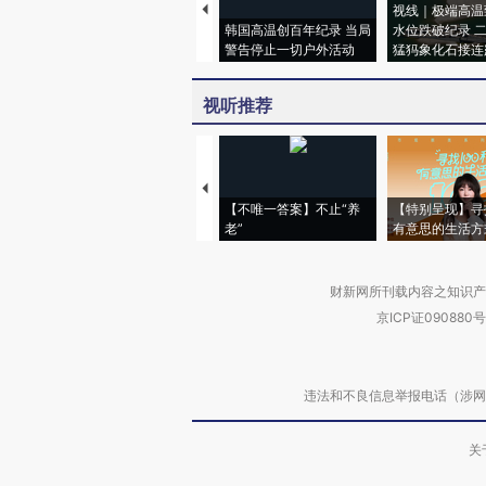
视线｜极端高温
韩国高温创百年纪录 当局
水位跌破纪录 
警告停止一切户外活动
猛犸象化石接连
视听推荐
【不唯一答案】不止“养
【特别呈现】寻
老”
有意思的生活方
财新网所刊载内容之知识产
京ICP证090880号
违法和不良信息举报电话（涉网络暴力有
关