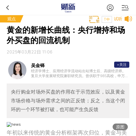
观点
试听
T中
黄金的新增长曲线：央行增持和场
外买盘的回流机制
2025年03月22日 11:06
+关注
吴金铎
经济学博士、应用经济学流动站出站博士后、高级经济师。
复旦大学发展研究院兼职研究员。曾供职于985高校，申万宏
源证券研究所等。曾作为主研人参与亚洲开发银行技术援助
中国项目，教育部哲学社会科学重大攻关项目。聚焦开放宏
观、全球资本市场及多资产配置。著有图书《Evolving Chin
央行购金对场外买盘的作用在于示范效应，以及黄金
a：Speed to Quality》。
市场价格与场外需求之间的正反馈；反之，当这个闭
环的一个环节被打破，也可能产生负反馈
原图
年初以来传统的黄金分析框架再次归位，黄金与美