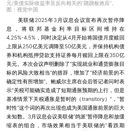
元/美债实际收益率呈反向相关的“跷跷板效应”。
图：视觉中国
美联储2025年3月议息会议宣布再次暂停降
息，将联邦基金利率目标区间维持在
4.25%-4.5%，同时决定从4月开始将国债月度赎回
上限从250亿美元调降至50亿美元，并保持机构债
券和机构抵押贷款支持证券每月赎回上限在350亿
美元。本次会议声明删除了“实现就业和通货膨胀目
标的风险大致相当”的措辞，增加了“经济前景的不
确定性有所增加”。鲍威尔主席在会后答记者问时表
示“关税可能确实造成了短期通胀预期的上行，但是
基准情景下关税通胀是暂时的（transitory）”，“暂
时性”这个词的再次出现也成为美国通胀前景的巨大
未知数。3月议息会议美联储“鸽派”暂停降息和放缓
缩表的组合，市场效果相当于美联储的“看跌期