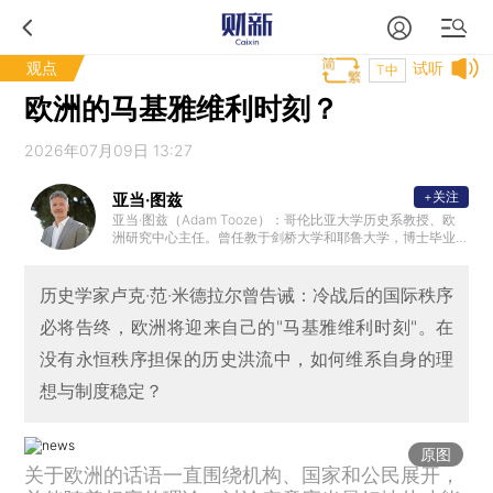
观点
试听
T中
欧洲的马基雅维利时刻？
2026年07月09日 13:27
+关注
亚当·图兹
亚当·图兹（Adam Tooze）：哥伦比亚大学历史系教授、欧
洲研究中心主任。曾任教于剑桥大学和耶鲁大学，博士毕业
于伦敦政治经济学院。他的研究兴趣为20世纪及当代经济史
，也广泛涉猎政治、军事和思想史领域。著有《滔天洪水：
第一次世界大战与全球秩序的重建》《毁灭的代价：纳粹经
历史学家卢克·范·米德拉尔曾告诫：冷战后的国际秩序
济的形成与崩溃》《崩盘：全球金融危机如何重塑世界》。2
必将告终，欧洲将迎来自己的"马基雅维利时刻"。在
019年，图兹入选《外交政策》杂志“全球百大思想家”。
没有永恒秩序担保的历史洪流中，如何维系自身的理
想与制度稳定？
原图
关于欧洲的话语一直围绕机构、国家和公民展开，