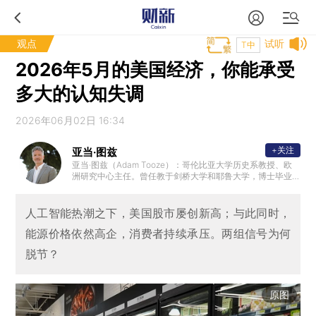
观点
试听
T中
2026年5月的美国经济，你能承受
多大的认知失调
2026年06月02日 16:34
+关注
亚当·图兹
亚当·图兹（Adam Tooze）：哥伦比亚大学历史系教授、欧
洲研究中心主任。曾任教于剑桥大学和耶鲁大学，博士毕业
于伦敦政治经济学院。他的研究兴趣为20世纪及当代经济史
，也广泛涉猎政治、军事和思想史领域。著有《滔天洪水：
第一次世界大战与全球秩序的重建》《毁灭的代价：纳粹经
人工智能热潮之下，美国股市屡创新高；与此同时，
济的形成与崩溃》《崩盘：全球金融危机如何重塑世界》。2
能源价格依然高企，消费者持续承压。两组信号为何
019年，图兹入选《外交政策》杂志“全球百大思想家”。
脱节？
原图