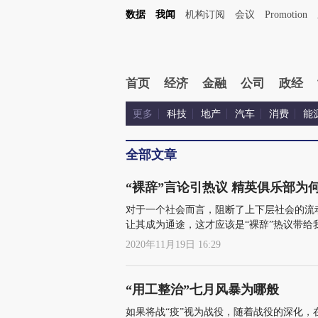
数据
我闻
机构订阅
会议
Promotion
首页
经济
金融
公司
政经
更多
科技
地产
汽车
消费
能
全部文章
“裸辞”言论引热议 精英俱乐部为
对于一个社会而言，阻断了上下层社会的流
让其成为通途，这才应该是“裸辞”热议带给
2020年11月19日 16:29
“用工整治”七月风暴为哪般
如果将战“疫”视为战役，随着战役的深化