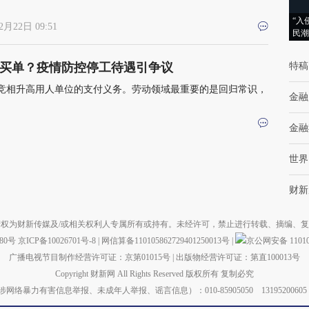
“入
2月22日 09:51
民潮
买单？疫情防控停工待遇引争议
特稿
竞相升高用人单位的支付义务。劳动领域最重要的是回归常识，
金融
金融
世界
财新
权为财新传媒及/或相关权利人专属所有或持有。未经许可，禁止进行转载、摘编、
880号
京ICP备10026701号-8
|
网信算备110105862729401250013号
|
京公网安备 110105
广播电视节目制作经营许可证：京第01015号
|
出版物经营许可证：第直100013号
Copyright 财新网 All Rights Reserved 版权所有 复制必究
力有害信息举报、未成年人举报、谣言信息）：010-85905050 13195200605 举报邮箱：