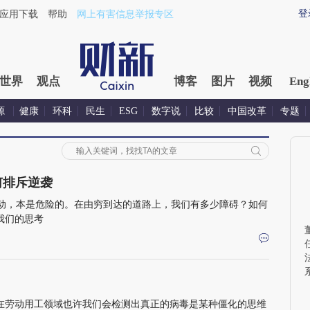
登
应用下载
帮助
网上有害信息举报专区
世界
观点
博客
图片
视频
Eng
源
健康
环科
民生
ESG
数字说
比较
中国改革
专题
何排斥逆袭
动，本是危险的。在由穷到达的道路上，我们有多少障碍？如何
我们的思考
，在劳动用工领域也许我们会检测出真正的病毒是某种僵化的思维