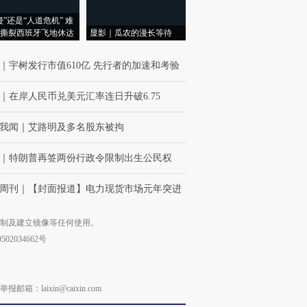
侵”还是“人道危机” 难
撕裂西班牙飞地休达
显影｜瓜农的漫长等待
｜
宇树发行市值610亿 先行者的加速和考验
｜
在岸人民币兑美元汇率连日升破6.75
我闻
｜
艾路明及多名股东被拘
｜
特朗普再签两份行政令限制出生公民权
周刊
｜
【封面报道】电力现货市场元年突进
复制及建立镜像等任何使用。
02034662号
laixin@caixin.com