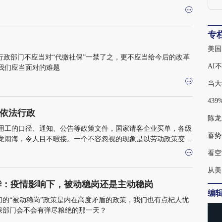
专
美国
行政部门不应当对“代缴社保”一禁了之，更不应当给今后的改革
AI
我们应当面对的难题
当大
依法行政
陈龙
用工的口径、通知、公告等政策文件，国家请客企业买单，各级
蓄势
龙闹海，令人目不暇接。一个不容忽视的现象是以劳动政策变相
看空
从美
华：疫情影响下，被动稳岗还是主动稳岗
编
门的“被动稳岗”政策是内在高度矛盾的政策，我们也有点杞人忧
保部门会不会有弹尽粮绝的那一天？