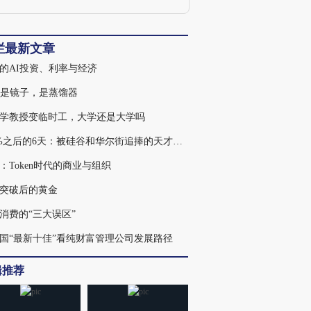
公开发表有关劳动法律方面的论著，在法
学、劳动科学方面国家级的核心期刊发表
论文，曾参与美国、荷兰、加拿大等多项
各类国际项目的主持与实施。
栏最新文章
的AI投资、利率与经济
不是镜子，是蒸馏器
学教授变临时工，大学还是大学吗
439%之后的6天：被硅谷和华尔街追捧的天才，为何走入杠杆误区
：Token时代的商业与组织
突破后的黄金
消费的“三大误区”
国“最新十佳”看纯财富管理公司发展路径
辑推荐