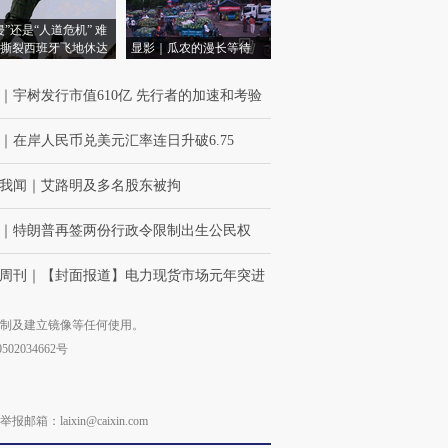
侵”还是“人道危机” 难
撕裂西班牙飞地休达
显影｜瓜农的漫长等待
｜
宇树发行市值610亿 先行者的加速和考验
｜
在岸人民币兑美元汇率连日升破6.75
我闻
｜
艾路明及多名股东被拘
｜
特朗普再签两份行政令限制出生公民权
周刊
｜
【封面报道】电力现货市场元年突进
复制及建立镜像等任何使用。
02034662号
laixin@caixin.com