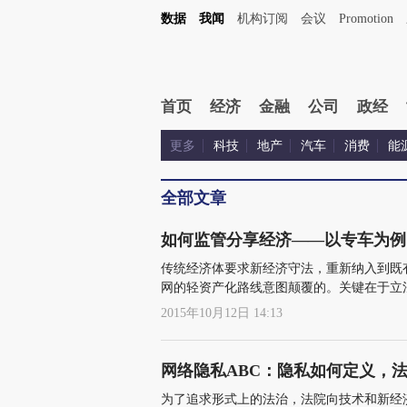
数据
我闻
机构订阅
会议
Promotion
首页
经济
金融
公司
政经
更多
科技
地产
汽车
消费
能
全部文章
如何监管分享经济——以专车为例
传统经济体要求新经济守法，重新纳入到既
网的轻资产化路线意图颠覆的。关键在于立
关系，以及如何在新旧产业之间保持平衡
2015年10月12日 14:13
网络隐私ABC：隐私如何定义，
为了追求形式上的法治，法院向技术和新经