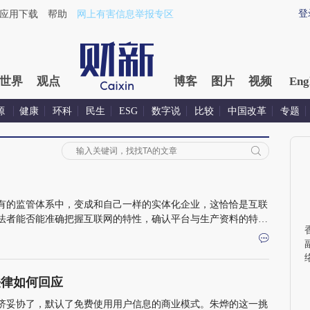
登
应用下载
帮助
网上有害信息举报专区
世界
观点
博客
图片
视频
Eng
源
健康
环科
民生
ESG
数字说
比较
中国改革
专题
有的监管体系中，变成和自己一样的实体化企业，这恰恰是互联
法者能否能准确把握互联网的特性，确认平台与生产资料的特殊
法律如何回应
济妥协了，默认了免费使用用户信息的商业模式。朱烨的这一挑