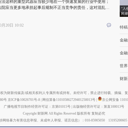
断法这样的重型武器应当较少地在一个快速发展的行业中使用；
法院应当更多地承担起事后规制不正当竞争的责任，这对混乱的
“入
联网市场至关重要
民潮
0月20日 10:02
特稿
金融
金融
世界
财新
权为财新传媒及/或相关权利人专属所有或持有。未经许可，禁止进行转载、摘编、
880号
京ICP备10026701号-8
|
网信算备110105862729401250013号
|
京公网安备 110105
广播电视节目制作经营许可证：京第01015号
|
出版物经营许可证：第直100013号
Copyright 财新网 All Rights Reserved 版权所有 复制必究
力有害信息举报、未成年人举报、谣言信息）：010-85905050 13195200605 举报邮箱：