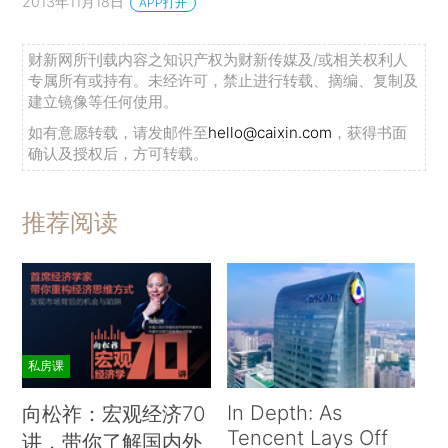
2013年11月18日
APP打开
财新网所刊载内容之知识产权为财新传媒及/或相关权利人
专属所有或持有。未经许可，禁止进行转载、摘编、复制及
建立镜像等任何使用。
如有意愿转载，请发邮件至
hello@caixin.com
，获得书面
确认及授权后，方可转载。
推荐阅读
私房课
In Depth: As
向松祚：宏观经济70
Tencent Lays Off
讲，带你了解国内外