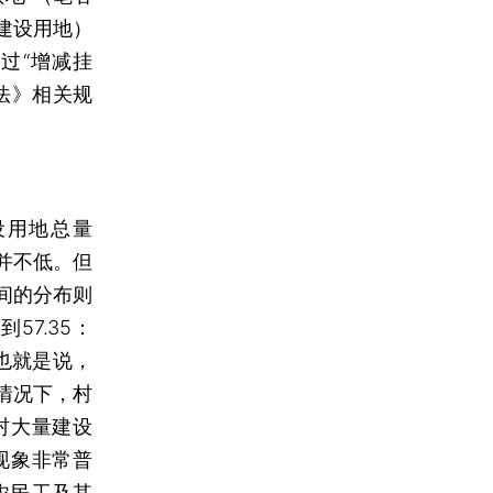
建设用地）
过“增减挂
法》相关规
设用地总量
平并不低。但
间的分布则
57.35：
。也就是说，
情况下，村
村大量建设
现象非常普
农民工及其