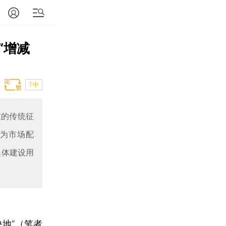
“增减
T中
重的传统征
改为市场配
集体建设用
地”（笔者