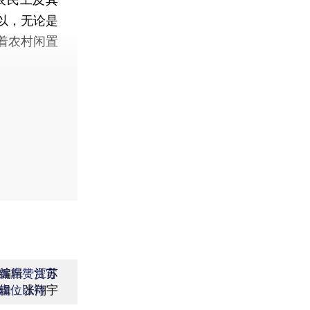
以，无论是
着农村闲置
编辑：汪苏
首席赞赏官
辑：张翔宇
虚位以待