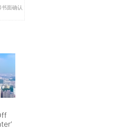
得书面确认
ff
nter’