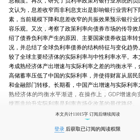
息额度。再次，研究了负利率政策对银行业系统的负
文认为，息差收窄而非利息支出是影响银行业营利下
素，当前规模下降和息差收窄的共振效果预示银行业
容乐观。又次，考察了政策利率向债券市场的传导效
绍了债券负利率产生的原因、主要国家债券收益率转
况，并总结了全球负利率债券的结构特征与变化趋势
较了全球主要经济体的实际利率与中性利率水平。本
考成熟经济体产出增速与实际利率之差的均衡水平，
高储蓄率压低了中国的实际利率，并使得财富从居民
和金融部门转移。长期看，中国产出增速与实际利率
熟经济体的均衡水平渐进，在操作上，GDP增速向
拢而非抬升实际利率是利率市场化改革的最优路径。
本文共计11015字 订阅后继续阅读
登录
后获取已订阅的阅读权限