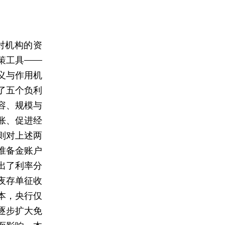
对机构的资
策工具——
义与作用机
了五个负利
容、规模与
胀、促进经
则对上述两
准备金账户
出了利率分
夜存单征收
本，央行仅
逐步扩大免