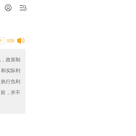
试听
中
低，政策制
出和实际利
未执行负利
之前，并不