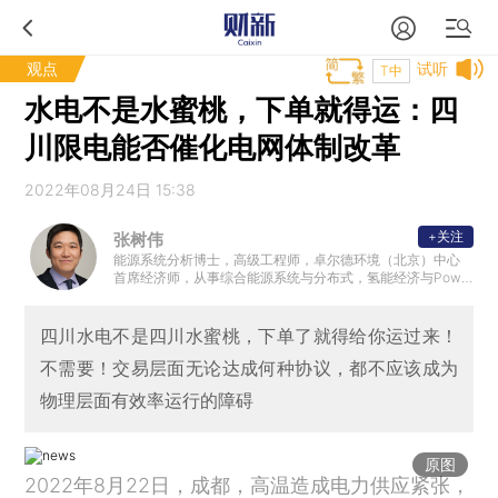
观点
试听
T中
水电不是水蜜桃，下单就得运：四
川限电能否催化电网体制改革
2022年08月24日 15:38
+关注
张树伟
能源系统分析博士，高级工程师，卓尔德环境（北京）中心
首席经济师，从事综合能源系统与分布式，氢能经济与Powe
r to X，能源系统模拟与政策评估以及可再生能源接入电网的
应用研究，以及跨学科大型环境项目的组织与协调工作。
四川水电不是四川水蜜桃，下单了就得给你运过来！
不需要！交易层面无论达成何种协议，都不应该成为
物理层面有效率运行的障碍
原图
2022年8月22日，成都，高温造成电力供应紧张，