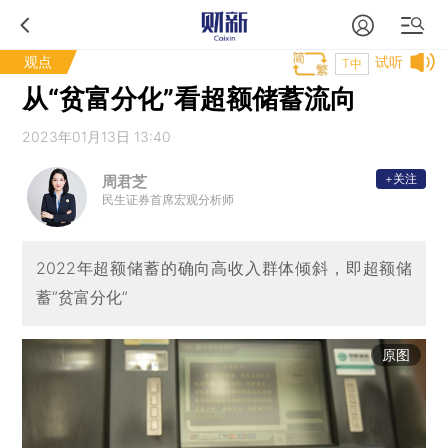
观点
试听
T中
从“贫富分化”看超额储蓄流向
2023年01月13日 13:40
+关注
周君芝
民生证券首席宏观分析师
2022年超额储蓄的确向高收入群体倾斜，即超额储
蓄“贫富分化”
原图