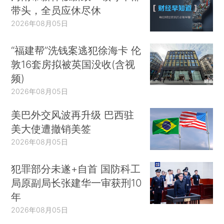
带头，全员应休尽休
2026年08月05日
“福建帮”洗钱案逃犯徐海卡 伦
敦16套房拟被英国没收(含视
频)
2026年08月05日
美巴外交风波再升级 巴西驻
美大使遭撤销美签
2026年08月05日
犯罪部分未遂+自首 国防科工
局原副局长张建华一审获刑10
年
2026年08月05日