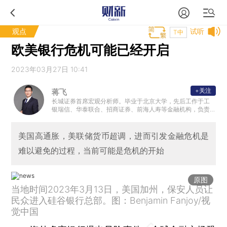
观点
试听
T中
欧美银行危机可能已经开启
2023年03月27日 10:41
+关注
蒋飞
长城证券首席宏观分析师。毕业于北京大学，先后工作于工
银瑞信、华泰联合、招商证券、前海人寿等金融机构，负责
债券研究、投资和宏观策略研究。
美国高通胀，美联储货币超调，进而引发金融危机是
难以避免的过程，当前可能是危机的开始
原图
当地时间2023年3月13日，美国加州，保安人员让
民众进入硅谷银行总部。图：Benjamin Fanjoy/视
觉中国