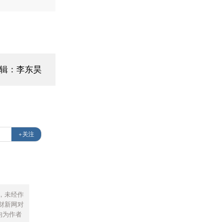
编辑：李东昊
+关注
，未经作
财新网对
均为作者