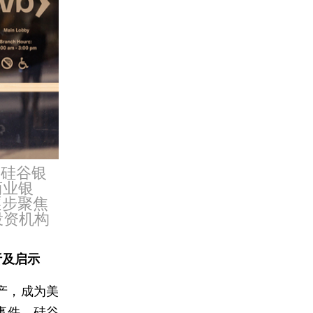
国硅谷银
商业银
逐步聚焦
投资机构
析及启示
产，成为美
事件。硅谷