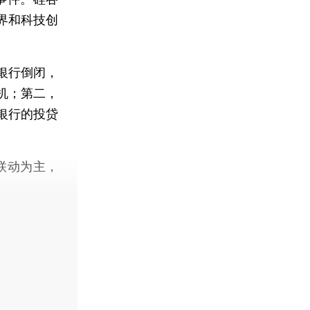
界和科技创
银行倒闭，
机；第二，
银行的投贷
联动为主，