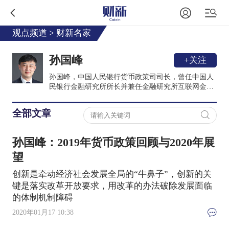
观点频道
>
财新名家
孙国峰
+关注
孙国峰，中国人民银行货币政策司司长，曾任中国人
民银行金融研究所所长并兼任金融研究所互联网金融
研究中心主任，国家重点培育高端智库首席专家。经
济学博士，研究员，美国普林斯顿大学经济系客座教
全部文章
授，清华大学、中国社会科学院、对外经贸大学、西
南财经大学、中南财经政法大学兼职教授、博士生导
师，中国金融会计学会副会长，央行青联副主席，中
孙国峰：2019年货币政策回顾与2020年展
国城市金融学会、中国农村金融学会、中国国际金融
学会常务理事，中国外汇指导委员会（CFXC）委
望
员，中国金融论坛创始成员兼学术委员，中国金融四
创新是牵动经济社会发展全局的“牛鼻子”，创新的关
十人论坛成员，美国斯坦福大学访问学者，国际清算
银行客座研究员。在国际著名的美国帕尔格雷夫出版
键是落实改革开放要求，用改革的办法破除发展面临
社出版2部英文专著，在中国出版4部中文著作。在
的体制机制障碍
《中国社会科学》、《经济研究》等国内外核心学术
2020年01月17 10:38
期刊发表论文80余篇。