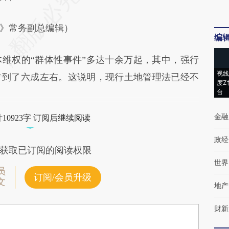
》常务副总编辑）
编
权的“群体性事件”多达十余万起，其中，强行
视线
占到了六成左右。这说明，现行土地管理法已经不
度Z
台
金融
10923字 订阅后继续阅读
政经
获取已订阅的阅读权限
世界
员
订阅/会员升级
文
地产
财新