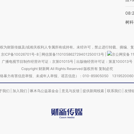
08:
树科
权为财新传媒及/或相关权利人专属所有或持有。未经许可，禁止进行转载、摘编、
京ICP备10026701号-8
|
网信算备110105862729401250013号
|
京公网安备 11
广播电视节目制作经营许可证：京第01015号
|
出版物经营许可证：第直100013号
Copyright 财新网 All Rights Reserved 版权所有 复制必究
害信息举报、未成年人举报、谣言信息）：010-85905050 13195200605 举报邮
于我们
|
加入我们
|
啄木鸟公益基金会
|
意见与反馈
|
提供新闻线索
|
联系我们
|
友情