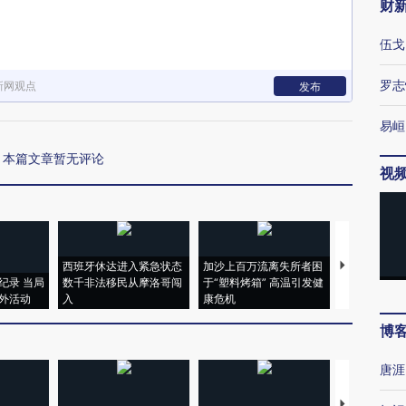
财
伍戈
罗志
新网观点
发布
易峘
本篇文章暂无评论
视
西班牙休达进入紧急状态
加沙上百万流离失所者困
马航飞行员
纪录 当局
数千非法移民从摩洛哥闯
于“塑料烤箱” 高温引发健
粒摇头丸 尿
外活动
入
康危机
毒品
博
唐涯
【推广】走