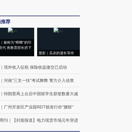
辑推荐
｜被称为“蟑螂”的印
世代 将教育部长拱下
显影｜瓜农的漫长等待
｜
境外收入征税 保险收益缴交已启动
｜
河南“三支一扶”考试舞弊 警方介入侦查
｜
特朗普再上台后中国留学生获签数量大减
｜
广州开发区产业园REIT较发行价“腰斩”
周刊
｜
【封面报道】电力现货市场元年突进