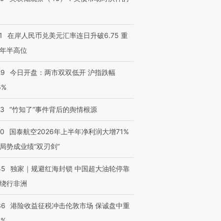
1
在岸人民币兑美元汇率连日升破6.75 重
年半高位
29
今日开盘：两市双双低开 沪指跌幅
6%
13
“竹知了”事件背后的舆情根源
10
国泰航空2026年上半年净利润大增71%
局势成业绩“双刃剑”
45
独家｜规避红海封锁 中国超大油轮停靠
绕行非洲
36
港险收益征税冲击伦敦市场 保诚盘中重
3%