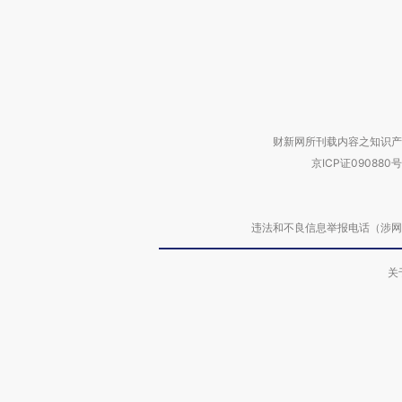
财新网所刊载内容之知识产
京ICP证090880号
违法和不良信息举报电话（涉网络暴力有
关