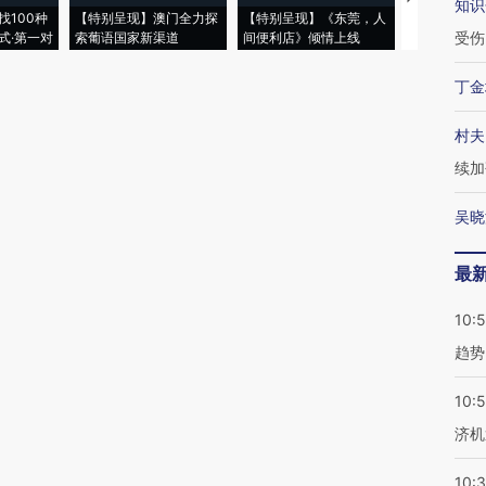
知识
找100种
【特别呈现】澳门全力探
【特别呈现】《东莞，人
会，让数智科
受伤
式·第一对
索葡语国家新渠道
间便利店》倾情上线
业
丁金
村夫
续加
吴晓
最
10:
趋势
10:
济机
10: