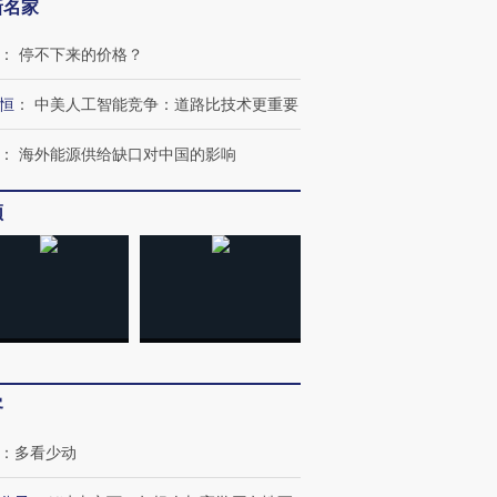
新名家
：
停不下来的价格？
恒
：
中美人工智能竞争：道路比技术更重要
：
海外能源供给缺口对中国的影响
频
跨国走私7万
视线｜HY
检体内含3种
泽连斯基密集出访美英 索
秘鲁纳斯卡观光飞机坠毁
术：是什
要防空导弹“救急”
13人遇难
心“花钱找
客
：
多看少动
进第四届链博
【商旅对话】华住集团