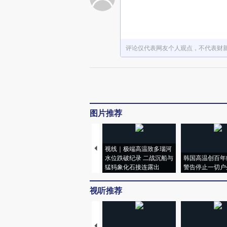
评论仅代表网友个人观点，不代表财
图片推荐
视线｜极端高温致多瑙河
水位跌破纪录 二战沉船与
韩国高温创百年
猛犸象化石接连露出
警告停止一切户
视听推荐