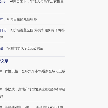
分子
：
AI冲击之下，年轻人与高学历女性更
技“链”接产
【特别呈现】寻找100种
CFO：不靠规模取胜，华
【特别呈
有意思的生活方式·第三对
住三大增长引擎是什么？
有意思的
坤
：
耳闻目睹的几位律师
日记
：
长护险覆盖全国 筹资和服务给予将持
码
波
：
“沉睡”的10万亿元公积金
新文章
58
罗兰贝格：全球汽车市场逐渐区域化已成
50
盛松成：房地产转型发展应把握好楼宇经
遇
39
美联储观察（46）：美债市场对沃什的