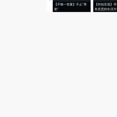
【不唯一答案】不止“养
【特别呈现】寻
老”
有意思的生活方