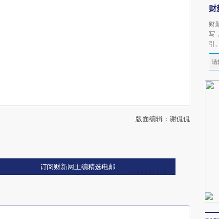
财
财
写
引
版面编辑：谢侃侃
订阅财新网主编精选电邮