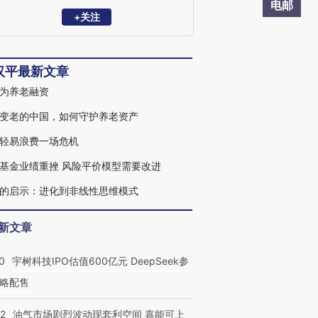
电邮
+关注
汉平最新文章
为养老融资
变老的中国，如何守护养老资产
轻易浪费一场危机
基金业绩重挫 风险平价模型需要改进
的启示：进化到非线性思维模式
新文章
0
宇树科技IPO估值600亿元 DeepSeek参
略配售
22
油气市场剧烈波动现套利空间 嘉能可上