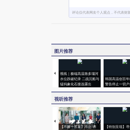
评论仅代表网友个人观点，不代表财
图片推荐
视线｜极端高温致多瑙河
水位跌破纪录 二战沉船与
韩国高温创百年
猛犸象化石接连露出
警告停止一切户
视听推荐
【不唯一答案】不止“养
【特别呈现】寻