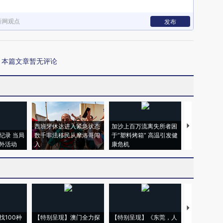
新网观点
发布
本篇文章暂无评论
西班牙休达进入紧急状态
加沙上百万流离失所者困
视线｜HYR
纪录 当局
数千非法移民从摩洛哥闯
于“塑料烤箱” 高温引发健
术：是什么
外活动
入
康危机
心“花钱找虐
【推广】走
找100种
【特别呈现】澳门全力探
【特别呈现】《东莞，人
会，让数智科