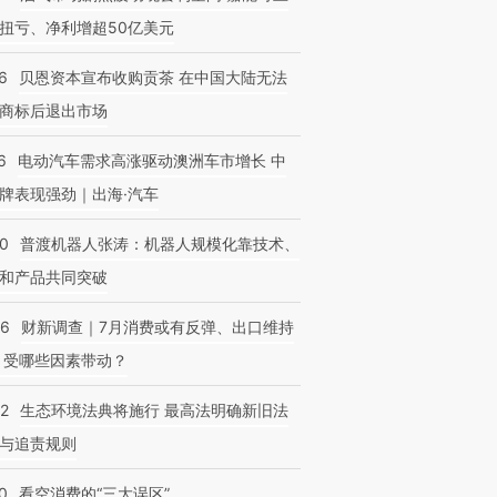
扭亏、净利增超50亿美元
6
贝恩资本宣布收购贡茶 在中国大陆无法
商标后退出市场
6
电动汽车需求高涨驱动澳洲车市增长 中
牌表现强劲｜出海·汽车
00
普渡机器人张涛：机器人规模化靠技术、
和产品共同突破
56
财新调查｜7月消费或有反弹、出口维持
 受哪些因素带动？
42
生态环境法典将施行 最高法明确新旧法
与追责规则
0
看空消费的“三大误区”