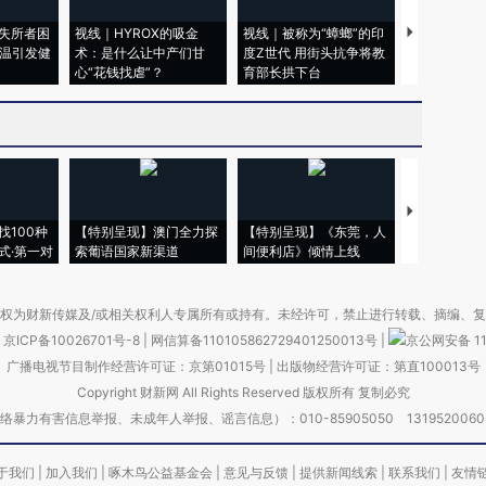
失所者困
视线｜HYROX的吸金
视线｜被称为“蟑螂”的印
视线｜“入侵
高温引发健
术：是什么让中产们甘
度Z世代 用街头抗争将教
机”？难民潮
心“花钱找虐”？
育部长拱下台
飞地休达
【推广】走
找100种
【特别呈现】澳门全力探
【特别呈现】《东莞，人
会，让数智科
式·第一对
索葡语国家新渠道
间便利店》倾情上线
业
权为财新传媒及/或相关权利人专属所有或持有。未经许可，禁止进行转载、摘编、
京ICP备10026701号-8
|
网信算备110105862729401250013号
|
京公网安备 11
广播电视节目制作经营许可证：京第01015号
|
出版物经营许可证：第直100013号
Copyright 财新网 All Rights Reserved 版权所有 复制必究
害信息举报、未成年人举报、谣言信息）：010-85905050 13195200605 举报邮
于我们
|
加入我们
|
啄木鸟公益基金会
|
意见与反馈
|
提供新闻线索
|
联系我们
|
友情