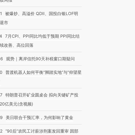
1
被爆炒、高溢价 QDII、国投白银LOF明
退市
4
7月CPI、PPI同比均低于预期 PPI同比结
续改善、高位回落
46
观势｜离岸信托90天补税窗口期疑问
00
普渡机器人如何平衡“脚踏实地”与“仰望星
？
57
特朗普召开矿业圆桌会 拟向关键矿产投
20亿美元(含视频)
09
美日联合干预汇率，为何影响了黄金
32
“90后”农民工讨薪涉刑案发回重审 因部