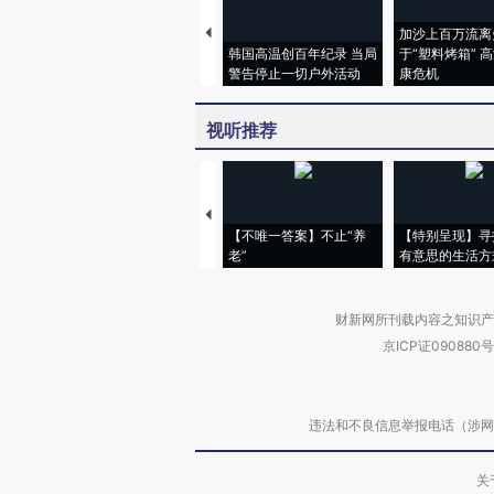
加沙上百万流离
韩国高温创百年纪录 当局
于“塑料烤箱” 
警告停止一切户外活动
康危机
视听推荐
【不唯一答案】不止“养
【特别呈现】寻
老”
有意思的生活方
财新网所刊载内容之知识产
京ICP证090880号
违法和不良信息举报电话（涉网络暴力有
关