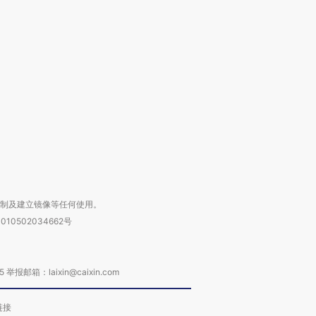
”还是“人道危
湖北宜昌局部短时降雨
哈尔滨遭遇短时极端强降
撕裂西班牙
128毫米 紧急转移近
雨 3小时累计雨量超80毫
秘鲁纳斯
4000人
米
13人遇难
进第四届链博
【商旅对话】华住集团
技“链”接产
【特别呈现】寻找100种
CFO：不靠规模取胜，华
【特别呈
有意思的生活方式·第三对
住三大增长引擎是什么？
有意思的
复制及建立镜像等任何使用。
010502034662号
箱：laixin@caixin.com
链接