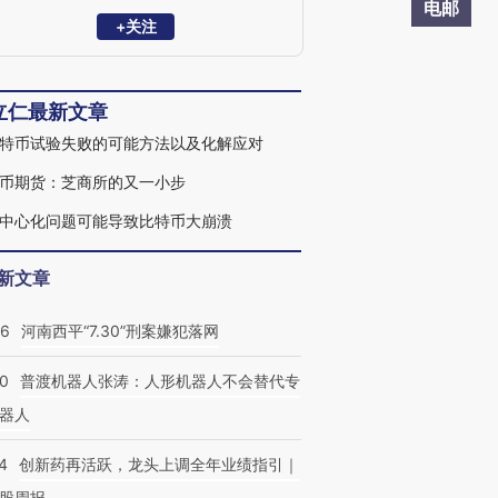
融、能源交通、电子政务、教育医疗等等
电邮
领域提供软硬件解决方案和服务。曾担任
+关注
美国著名区块链企业 Factom公证通公司副
总裁，也是人民汇金科技的创始人。
立仁最新文章
特币试验失败的可能方法以及化解应对
币期货：芝商所的又一小步
中心化问题可能导致比特币大崩溃
新文章
26
河南西平“7.30”刑案嫌犯落网
00
普渡机器人张涛：人形机器人不会替代专
器人
4
创新药再活跃，龙头上调全年业绩指引｜
股周报