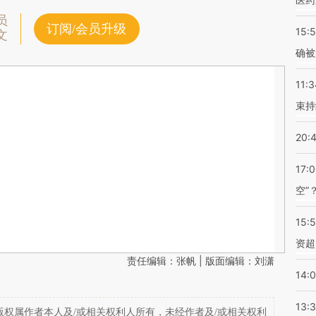
员
订阅/会员升级
15:5
文
确被
11:3
束持
20:
17:
空”
15:
资超
责任编辑：张帆 | 版面编辑：刘潇
14:
13:
权属作者本人及/或相关权利人所有，未经作者及/或相关权利