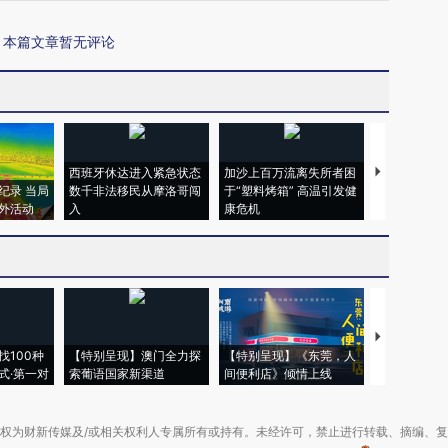
本篇文章暂无评论
西班牙休达进入紧急状态
加沙上百万流离失所者困
视线｜HYR
纪录 当局
数千非法移民从摩洛哥闯
于“塑料烤箱” 高温引发健
术：是什么
外活动
入
康危机
心“花钱找虐
【推广】走
找100种
【特别呈现】澳门全力探
【特别呈现】《东莞，人
会，让数智科
式·第一对
索葡语国家新渠道
间便利店》倾情上线
业
权为财新传媒及/或相关权利人专属所有或持有。未经许可，禁止进行转载、摘编、