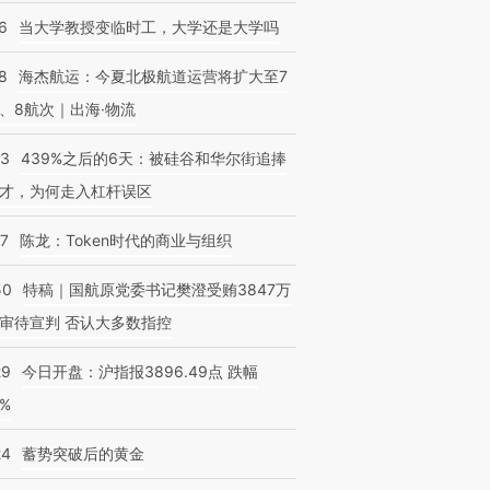
6
当大学教授变临时工，大学还是大学吗
8
海杰航运：今夏北极航道运营将扩大至7
、8航次｜出海·物流
53
439%之后的6天：被硅谷和华尔街追捧
才，为何走入杠杆误区
07
陈龙：Token时代的商业与组织
50
特稿｜国航原党委书记樊澄受贿3847万
审待宣判 否认大多数指控
29
今日开盘：沪指报3896.49点 跌幅
0%
24
蓄势突破后的黄金