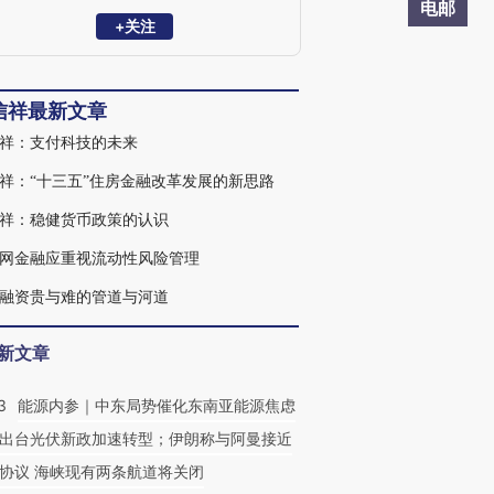
行行长（日本总代表）、总行国际业务部
电邮
（境外机构管理部）副总经理、战投部副
+关注
总经理、股改办副主任、财务处长，兼任
总行信贷审查委员会委员、工银中东董
事、工银莫斯科董事。研究领域为国际金
信祥最新文章
融、货币银行、互联网金融、农村金融
等。
祥：支付科技的未来
祥：“十三五”住房金融改革发展的新思路
祥：稳健货币政策的认识
网金融应重视流动性风险管理
融资贵与难的管道与河道
新文章
3
能源内参｜中东局势催化东南亚能源焦虑
出台光伏新政加速转型；伊朗称与阿曼接近
协议 海峡现有两条航道将关闭