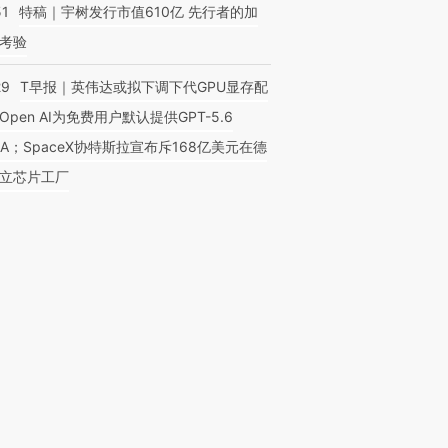
51
特稿｜宇树发行市值610亿 先行者的加
考验
29
T早报｜英伟达或拟下调下代GPU显存配
Open AI为免费用户默认提供GPT-5.6
NA；SpaceX协特斯拉宣布斥168亿美元在德
立芯片工厂