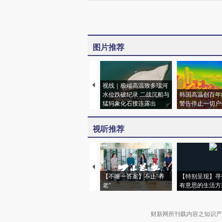
图片推荐
视线｜极端高温致多瑙河
水位跌破纪录 二战沉船与
韩国高温创百年
猛犸象化石接连露出
警告停止一切户
视听推荐
【不唯一答案】不止“养
【特别呈现】寻
老”
有意思的生活方
财新网所刊载内容之知识产