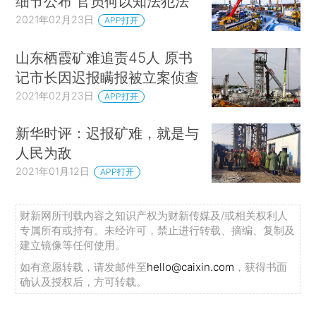
细节公布 官员何以知法犯法
2021年02月23日
APP打开
山东栖霞矿难追责45人 原书
记市长因迟报瞒报被立案侦查
2021年02月23日
APP打开
新华时评：迟报矿难，就是与
人民为敌
2021年01月12日
APP打开
财新网所刊载内容之知识产权为财新传媒及/或相关权利人
专属所有或持有。未经许可，禁止进行转载、摘编、复制及
建立镜像等任何使用。
如有意愿转载，请发邮件至
hello@caixin.com
，获得书面
确认及授权后，方可转载。