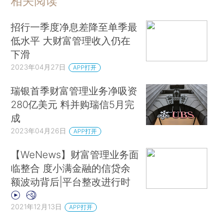
相关阅读
招行一季度净息差降至单季最
低水平 大财富管理收入仍在
下滑
2023年04月27日
APP打开
瑞银首季财富管理业务净吸资
280亿美元 料并购瑞信5月完
成
2023年04月26日
APP打开
【WeNews】财富管理业务面
临整合 度小满金融的信贷余
额波动背后|平台整改进行时
2021年12月13日
APP打开