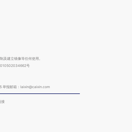
进第四届链博
【商旅对话】华住集团
技“链”接产
【特别呈现】寻找100种
CFO：不靠规模取胜，华
【特别呈
有意思的生活方式·第三对
住三大增长引擎是什么？
有意思的
复制及建立镜像等任何使用。
010502034662号
箱：laixin@caixin.com
链接