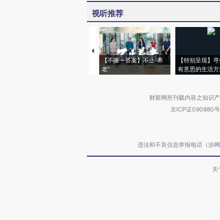
视听推荐
【不唯一答案】不止“养
【特别呈现】寻
老”
有意思的生活方
财新网所刊载内容之知识产
京ICP证090880号
违法和不良信息举报电话（涉网络暴力有
关