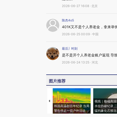
2026-06-27 16:08 · 北京
陈杰4o5
401K又不是个人养老金，拿来举
2026-06-25 00:09 · 中国
最后丿时刻
是不是开个人养老金账户返现 导
2026-06-24 13:25 · 河北
图片推荐
视线｜极端高温
韩国高温创百年纪录 当局
水位跌破纪录 
警告停止一切户外活动
猛犸象化石接连