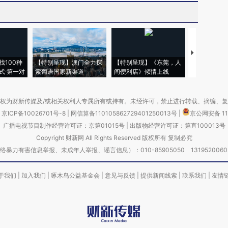
【推广】走
找100种
【特别呈现】澳门全力探
【特别呈现】《东莞，人
会，让数智科
式·第一对
索葡语国家新渠道
间便利店》倾情上线
业
权为财新传媒及/或相关权利人专属所有或持有。未经许可，禁止进行转载、摘编、
京ICP备10026701号-8
|
网信算备110105862729401250013号
|
京公网安备 11
广播电视节目制作经营许可证：京第01015号
|
出版物经营许可证：第直100013号
Copyright 财新网 All Rights Reserved 版权所有 复制必究
害信息举报、未成年人举报、谣言信息）：010-85905050 13195200605 举报邮
于我们
|
加入我们
|
啄木鸟公益基金会
|
意见与反馈
|
提供新闻线索
|
联系我们
|
友情