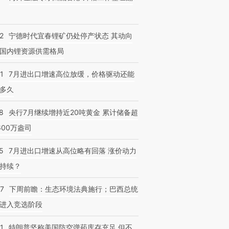
2
宁德时代宜春锂矿仍处停产状态 其动向
国内锂资源供需格局
1
7月进出口增速高位放缓，价格驱动还能
多久
8
央行7月继续增持近20吨黄金 累计储备超
600万盎司
5
7月进出口增速从高位略有回落 涨价动力
持续？
07
下周前瞻：生态环境法典施行；巴西总统
进入竞选阶段
1
特朗普坚称美国防空弹药库存充足 但不