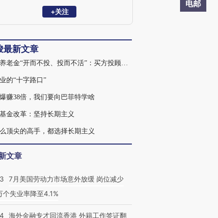
电邮
+关注
峻最新文章
个人养老金“开而不投、投而不活”：买方投顾的落地机会
业的“十字路口”
年爆赚38倍，我们要向巴菲特学啥
基金改革：坚持长期主义
么顶尖的高手，都选择长期主义
新文章
43
7月美国劳动力市场意外放缓 岗位减少
3万个失业率降至4.1%
14
海外金融专才回流香港 外籍工作签证翻