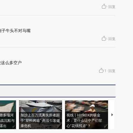
·
回复
例子牛头不对马嘴
·
回复
致这么多空户
1
·
回复
致多瑙河
加沙上百万流离失所者困
视线｜HYROX的吸金
马航飞行员
二战沉船与
于“塑料烤箱” 高温引发健
术：是什么让中产们甘
粒摇头丸 尿
露出
康危机
心“花钱找虐”？
毒品