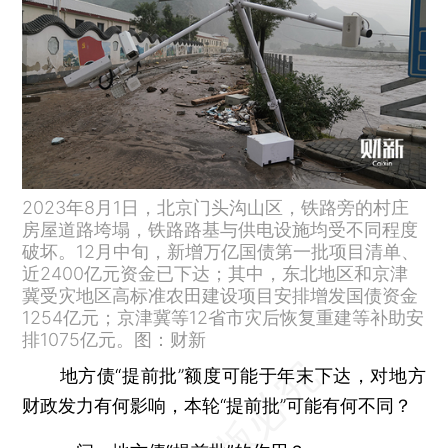
2023年8月1日，北京门头沟山区，铁路旁的村庄
房屋道路垮塌，铁路路基与供电设施均受不同程度
破坏。12月中旬，新增万亿国债第一批项目清单、
近2400亿元资金已下达；其中，东北地区和京津
冀受灾地区高标准农田建设项目安排增发国债资金
1254亿元；京津冀等12省市灾后恢复重建等补助安
排1075亿元。图：财新
地方债“提前批”额度可能于年末下达，对地方
财政发力有何影响，本轮“提前批”可能有何不同？