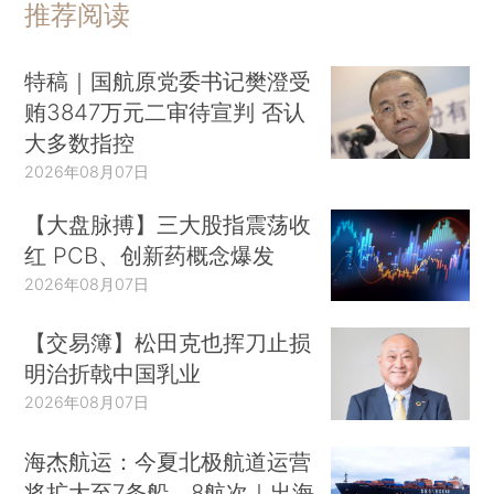
推荐阅读
特稿｜国航原党委书记樊澄受
贿3847万元二审待宣判 否认
大多数指控
2026年08月07日
【大盘脉搏】三大股指震荡收
红 PCB、创新药概念爆发
2026年08月07日
【交易簿】松田克也挥刀止损
明治折戟中国乳业
2026年08月07日
海杰航运：今夏北极航道运营
将扩大至7条船、8航次｜出海