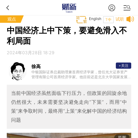
观点
English
试听
T中
中国经济上中下策，要避免滑入不
利局面
2024年03月28日 18:29
+关注
徐高
中银国际证券总裁助理兼首席经济学家，曾任光大证券资产
管理有限公司首席经济学家。他目前还是北京大学国家发展
研究院兼职研究员、中国首席经济学家论坛理事、多家主流
财经媒体的专栏作家。在之前，徐高曾任光大证券首席经济
学家、瑞银证券高级经济学家、世界银行经济学家、国际货
当前中国经济虽然面临下行压力，但政策的回旋余地
币基金组织兼职经济学家等职。徐高拥有北京大学颁发的经
仍然很大，未来需要坚决避免走向“下策”，而用“中
济学博士学位，以及西南交通大学颁发的工学硕士、学士学
位。
策”来争取时间，最终用“上策”来化解中国的经济结构
问题
原图