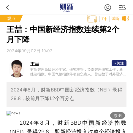
观点
试听
T中
王喆：中国新经济指数连续第2个
月下降
2024年09月02日 10:02
+关注
王喆
财新智库高级经济学家、研究主管，负责智库研究工作，新
经济指数、中国气候指数等项目负责人。曾任教于对外经济
贸易大学，教学和研究方向包括数理经济学、发展经济学、
制度经济学，是动态随机一般均衡（DSGE）模型理论和实证
专家。清华大学经济学学士，美国亚利桑那州立大学经济学
2024年8月，财新BBD中国新经济指数（NEI）录得
博士。
29.8，较前月下降1.2个百分点
原图
2024年8月，财新BBD中国新经济指数
（NEI）录得29.8，即新经济投入占整个经济投入